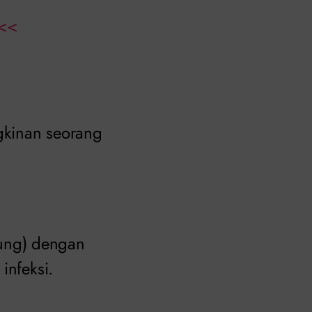
<<
gkinan seorang
ung) dengan
infeksi.