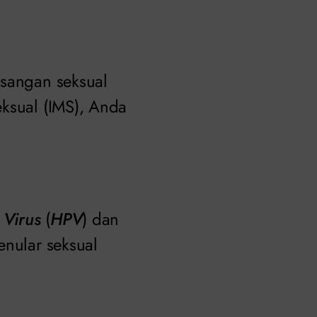
asangan seksual
eksual (IMS), Anda
Virus
(
HPV
) dan
enular seksual