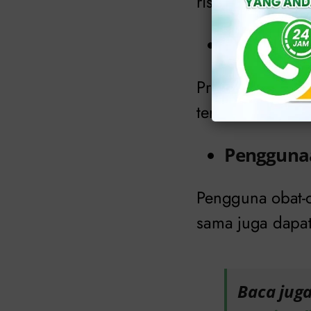
risikonya dapat
Homoseks
Pria yang berhub
terinfeksi kenci
Penggunaa
Pengguna obat-o
sama juga dapat
Baca jug