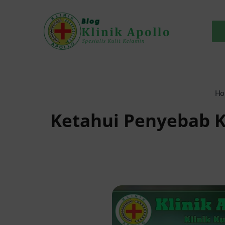
Skip
to
content
H
Ketahui Penyebab K