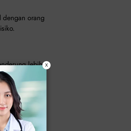
l dengan orang
siko.
enderung lebih
X
gnya pengalaman
mnya
IMS) sebelumnya,