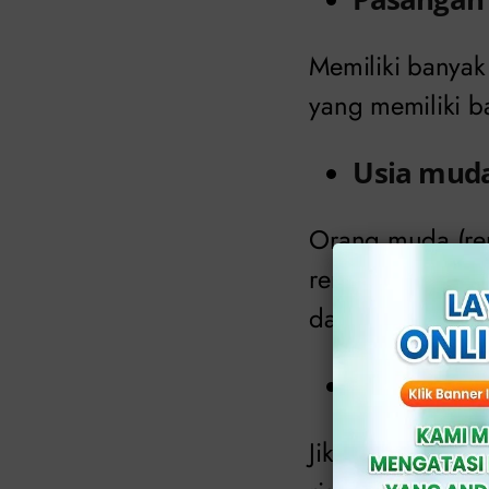
Memiliki banyak
yang memiliki b
Usia muda
Orang muda (re
rentan terhadap
dan praktik sek
Riwayat i
Jika seorang pri