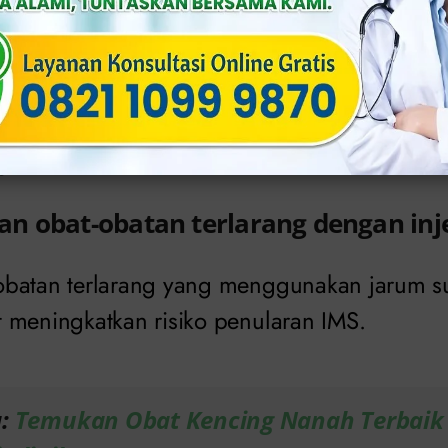
 meningkat.
ualitas
ungan seksual dengan pria memiliki risiko l
ng nanah.
n obat-obatan terlarang dengan inj
batan terlarang yang menggunakan jarum su
 meningkatkan risiko penularan IMS.
a:
Temukan Obat Kencing Nanah Terbaik 