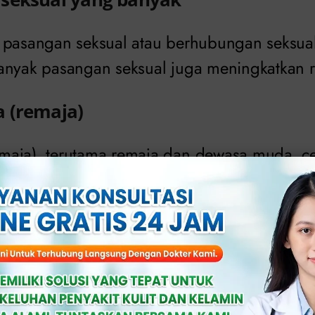
 pasangan seksual atau berhubungan seksua
anyak pasangan seksual juga meningkatkan ri
 (remaja)
maja), terutama remaja dan dewasa muda, c
 infeksi menular seksual (IMS) karena kuran
sual yang aman.
nfeksi menular seksual (IMS) sebelu
a pernah terinfeksi infeksi menular seksual (