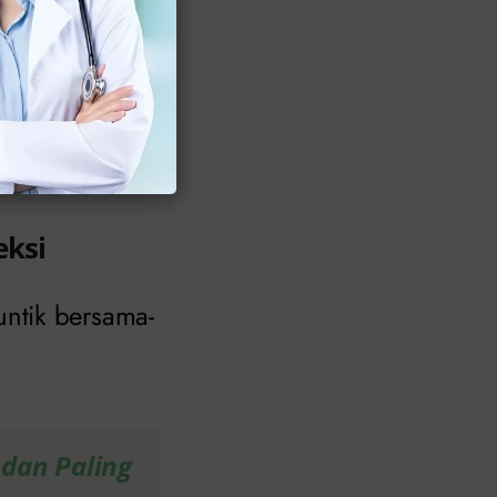
ebih tinggi
eksi
ntik bersama-
dan Paling