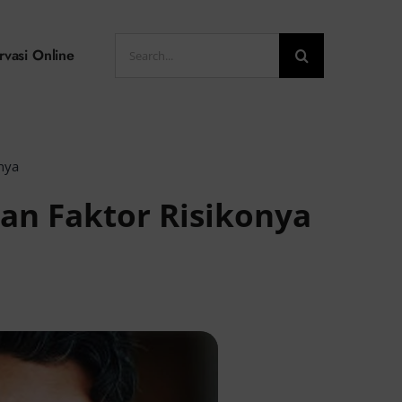
Search
rvasi Online
for:
nya
an Faktor Risikonya