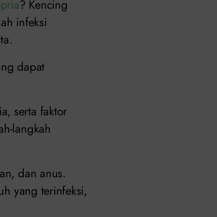
pria
? Kencing
ah infeksi
ta.
ng dapat
, serta faktor
kah-langkah
kan, dan anus.
uh yang terinfeksi,