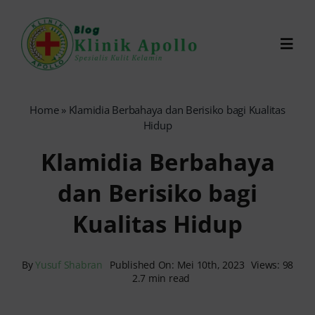
Skip
to
Toggl
content
Navig
Chat Dokter
Home
»
Klamidia Berbahaya dan Berisiko bagi Kualitas
Hidup
0821-1099-9870
Klamidia Berbahaya
dan Berisiko bagi
Reservasi Online
Kualitas Hidup
Search
for:
By
Yusuf Shabran
Published On: Mei 10th, 2023
Views: 98
2.7 min read