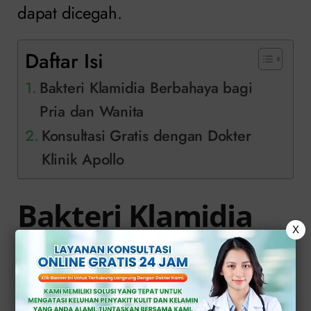
dapat dicegah.
Daftar Isi
Bakteri Klamidia Berbahaya bagi
Pria dan Wanita
Konsultasi Gratis dengan Dokter
Klinik Apollo
Bakteri Klamidia
X
Berbahaya bagi
Pria dan Wanita