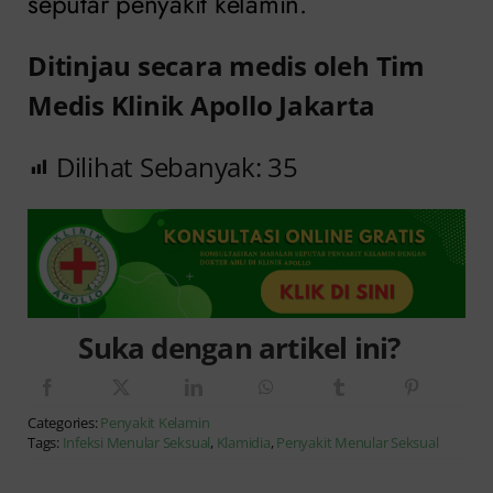
seputar penyakit kelamin.
Ditinjau secara medis oleh Tim
Medis Klinik Apollo Jakarta
Dilihat Sebanyak:
35
Suka dengan artikel ini?
Categories:
Penyakit Kelamin
Tags:
Infeksi Menular Seksual
,
Klamidia
,
Penyakit Menular Seksual