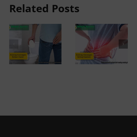
Related Posts
Darah:
Sering
Penyebab
Kambuh
dan Kapan
dan Cara
ke Dokter
Atasinya