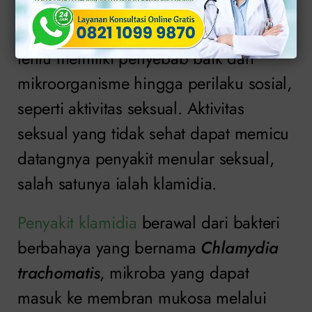
Semua penyakit yang ada di dunia ini
tentu memiliki penyebab baik dari
mikroorganisme hingga perilaku sosial,
seperti aktivitas seksual. Aktivitas
seksual yang tidak sehat dapat memicu
datangnya penyakit menular seksual,
salah satunya ialah klamidia.
Penyakit klamidia
berawal dari bakteri
berbahaya yang bernama
Chlamydia
trachomatis
, mikroba yang dapat
masuk ke membran mukosa melalui