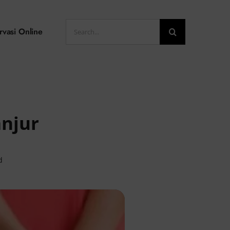
Search
rvasi Online
for:
anjur
d