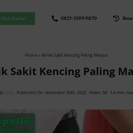
0821-1099-9870
Rese
Chat Dokter
Home
»
Klinik Sakit Kencing Paling Manjur
ik Sakit Kencing Paling M
By
Yulia
Published On: November 30th, 2022
Views: 58
1.6 min rea