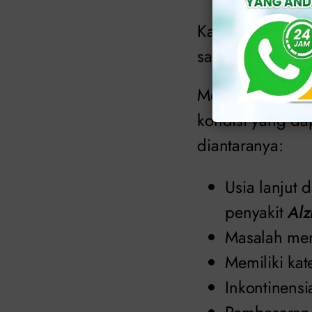
Karena itu, wani
saat menggunaka
Menopause juga 
kondisi yang d
diantaranya:
Usia lanjut 
penyakit
Alz
Masalah me
Memiliki kate
Inkontinensi