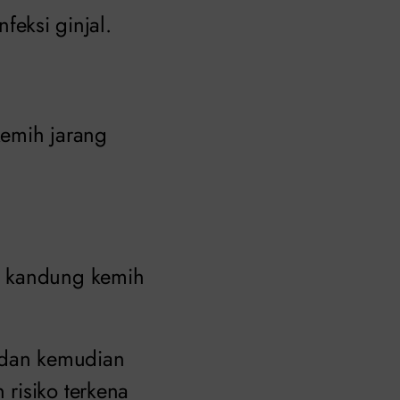
nfeksi ginjal.
kemih jarang
i kandung kemih
a dan kemudian
risiko terkena