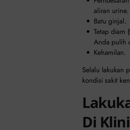
Pembesaran 
aliran urine.
Batu ginjal.
Tetap diam (
Anda pulih d
Kehamilan.
Selalu lakukan 
kondisi sakit ke
Lakuka
Di Klin