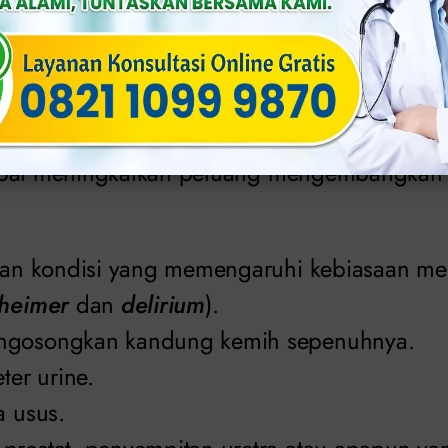
ta lebih mungkin terkena infeksi setelah aktivi
n diafragma untuk kontrasepsi.
meningkatkan risiko sakit kencing. Berikut i
apat meningkatkan peluang mengembangka
dan kondisi yang memengaruhi kebiasaan mera
heimer
dan
delirium
).
ngosongkan kandung kemih sepenuhnya.
ter urine.
a usus.