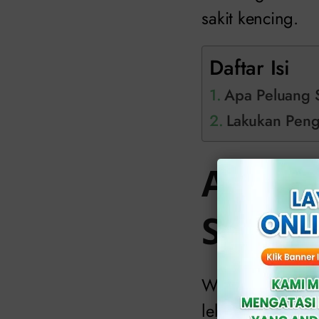
sakit kencing.
Daftar Isi
Apa Peluang 
Lakukan Peng
Apa Pe
Sakit 
Wanita cenderun
lebih dekat ke a