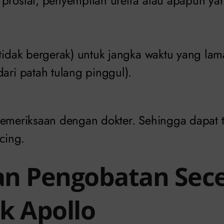
prostat, penyempitan uretra atau apapun y
tidak bergerak) untuk jangka waktu yang lama
ari patah tulang pinggul).
pemeriksaan dengan dokter. Sehingga dapat t
ncing.
n Pengobatan Sec
ik Apollo