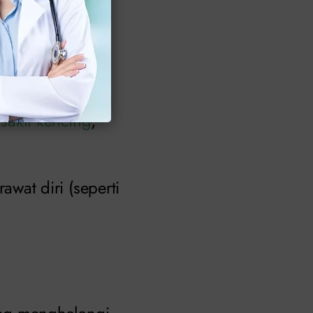
tas seksual atau
ni juga beberapa
n
sakit kencing
,
wat diri (seperti