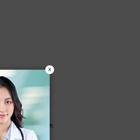
X
erkena
lebih pendek dan