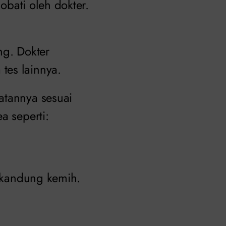
iobati oleh dokter.
ng. Dokter
tes lainnya.
atannya sesuai
a seperti:
i kandung kemih.