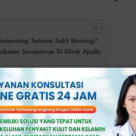
Seseorang Terkena Sakit Kencing?
obatan Secepatnya Di Klinik Apollo
luang Seseorang T
Kencing?
g lebih sering mengalaminya karena uretra 
nus daripada pria.