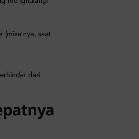
ang menghalangi
 (misalnya, saat
erhindar dari
epatnya