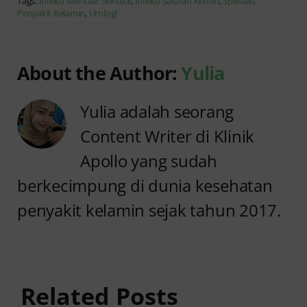
Tags:
Infeksi Menular Seksual
,
Infeksi Saluran Kemih
,
Spesialis
Penyakit Kelamin
,
Urologi
About the Author:
Yulia
Yulia adalah seorang
Content Writer di Klinik
Apollo yang sudah
berkecimpung di dunia kesehatan
penyakit kelamin sejak tahun 2017.
Anyang
Penyebab
anyangan
Anyang
Keluar
anyangan
Related Posts
Darah:
Sering