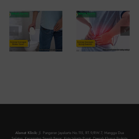
Penyebab
Kambuh
dan Kapan
dan Cara
ke Dokter
Atasinya
Alamat Klinik:
Jl. Pangeran Jayakarta No.115, RT.9/RW.7, Mangga Dua
Selatan, Kecamatan Sawah Besar, Kota Jakarta Pusat, Daerah Khusus Ibukota