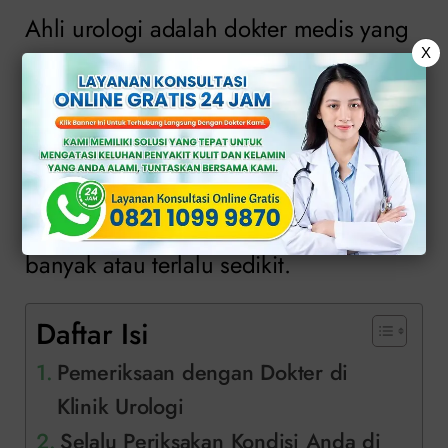
Ahli urologi adalah dokter medis yang
X
berspesialisasi dalam kondisi yang
memengaruhi saluran kemih pada pria,
wanita dan anak-anak, serta penyakit
yang memengaruhi sistem reproduksi.
Kondisi ini berkisar dari kencing terlalu
banyak atau terlalu sedikit.
Daftar Isi
Pemeriksaan dengan Dokter di
Klinik Urologi
Selalu Periksakan Kondisi Anda di