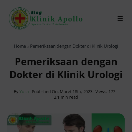
Skip
to
Toggl
content
Navig
Chat Dokter
Home
»
Pemeriksaan dengan Dokter di Klinik Urologi
Pemeriksaan dengan
0821-1099-9870
Dokter di Klinik Urologi
Reservasi Online
By
Yulia
Published On: Maret 18th, 2023
Views: 177
2.1 min read
Search
for: