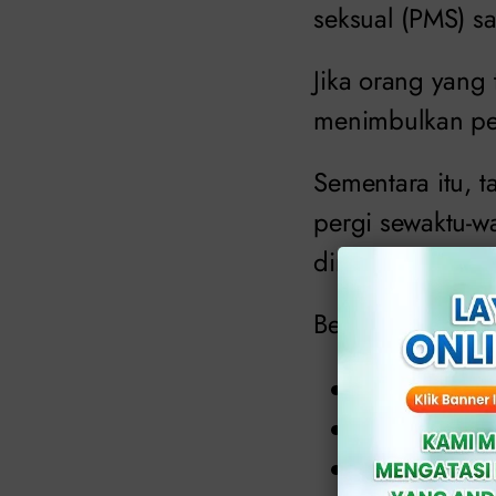
seksual (PMS) sa
Jika orang yang 
menimbulkan per
Sementara itu, 
pergi sewaktu-w
dini.
Berikut adalah c
Miss V teras
Pengidap me
Kemerahan a