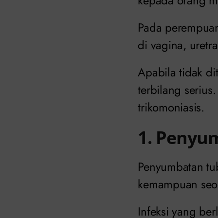
kepada orang me
Pada perempuan,
di vagina, uretr
Apabila tidak d
terbilang serius
trikomoniasis.
1. Penyu
Penyumbatan tu
kemampuan seor
Infeksi yang be