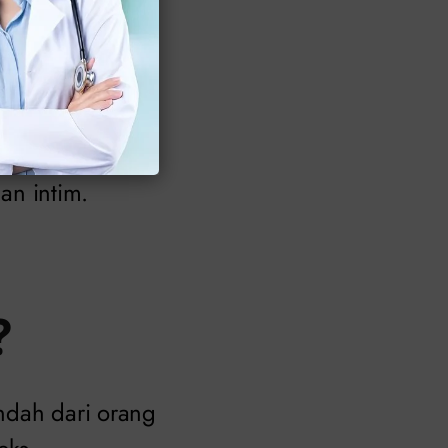
jau, biasanya
an intim.
?
ndah dari orang