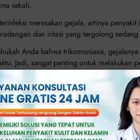
ma sekali.
terinfeksi merasakan gejala, artinya penyakit 
adangan dan iritasi yang tergolong sedang
tahukah Anda bahwa trikomoniasis, gejalanya
aktu. Jadi, sangat penting untuk melakukan p
iri-ciri trikomoniasis yang dapat muncul pada
a gatal.
rasakan sensasi terbakar di vagina.
tau pembengkakan di genitalia.