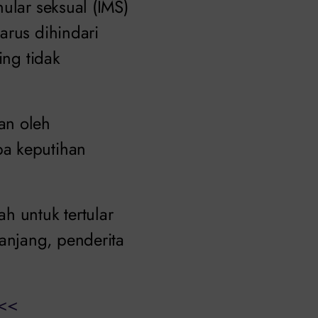
ular seksual (IMS)
arus dihindari
ing tidak
an oleh
pa keputihan
h untuk tertular
anjang, penderita
<<