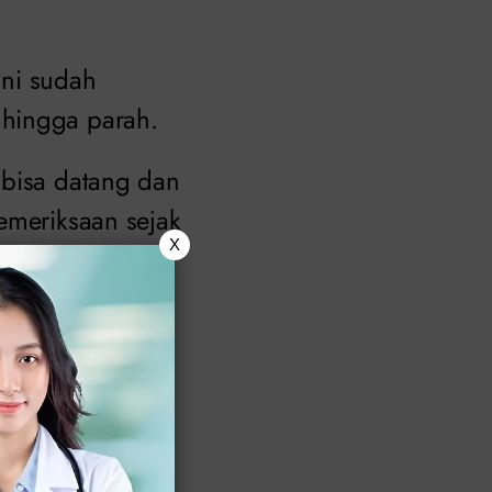
ini sudah
 hingga parah.
 bisa datang dan
emeriksaan sejak
X
 wanita: