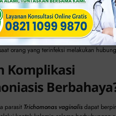
isa berwarna putih, abu-abu, kuning, atau hi
 busa dan berbau tidak sedap.
darah atau pendarahan di alat kelamin.
 air kecil.
cil menjadi tidak nyaman karena rasa sakit.
saat orang yang terinfeksi melakukan hubung
 Komplikasi
oniasis Berbahaya
a parasit
Trichomonas vaginalis
dapat berpi