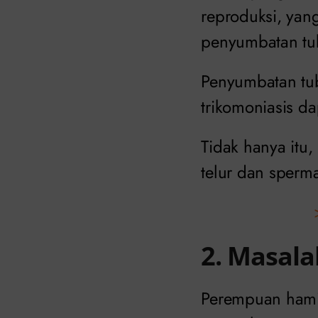
reproduksi, yan
penyumbatan tub
Penyumbatan tub
trikomoniasis d
Tidak hanya itu
telur dan sperm
2. Masal
Perempuan hamil