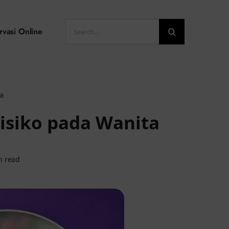
Search
rvasi Online
for:
a
isiko pada Wanita
n read