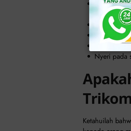
Keputihan, b
menimbulkan
Ada bercak 
Selalu buang
Buang air ke
Nyeri pada 
Apakah
Trikom
Ketahuilah bahw