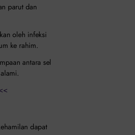
an parut dan
an oleh infeksi
um ke rahim.
mpaan antara sel
 alami.
<<
 kehamilan dapat