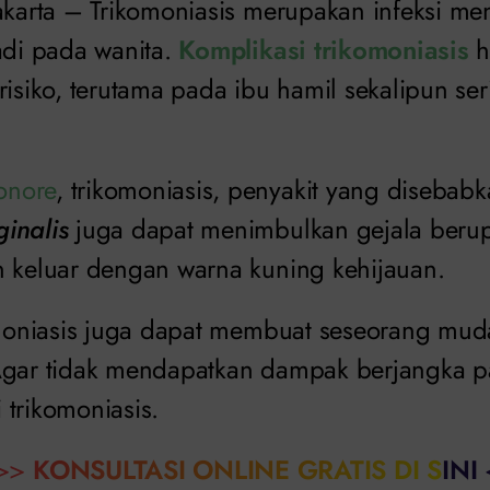
Jakarta – Trikomoniasis merupakan infeksi men
adi pada wanita.
Komplikasi trikomoniasis
h
risiko, terutama pada ibu hamil sekalipun ser
onore
, trikomoniasis, penyakit yang disebabk
ginalis
juga dapat menimbulkan gejala beru
n keluar dengan warna kuning kehijauan.
komoniasis juga dapat membuat seseorang muda
Agar tidak mendapatkan dampak berjangka p
 trikomoniasis.
>>
KONSULTASI ONLINE GRATIS DI SINI