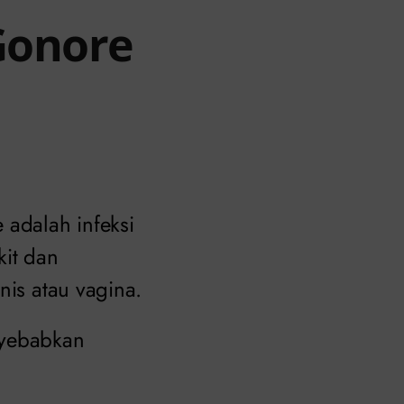
 Gonore
 adalah infeksi
kit dan
nis atau vagina.
nyebabkan