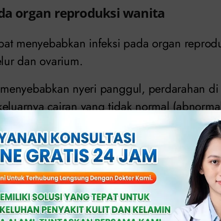
ada organ reproduksi wanita
at menyebabkan infeksi pada organ reproduk
elur dan ovarium.
t menyebabkan nyeri panggul, perdarahan di l
eluarnya cairan yang tidak normal (abnormal
 tidak diobati, maka dapat menyebabkan inferti
atian.
da organ reproduksi pria
re dapat menyebabkan infeksi pada uretra, e