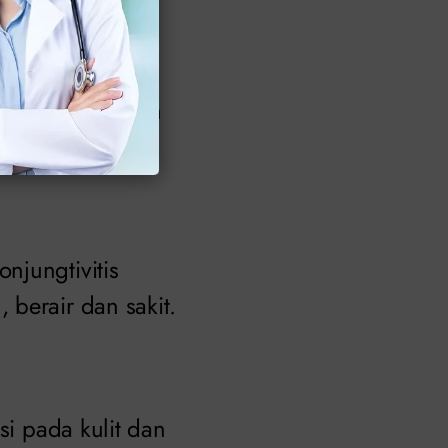
bengkakan pada
apat menyebabkan
njungtivitis
berair dan sakit.
si pada kulit dan