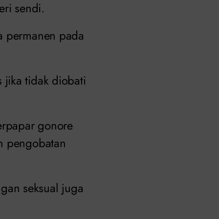
ri sendi.
ra permanen pada
ika tidak diobati
terpapar gonore
an pengobatan
gan seksual juga