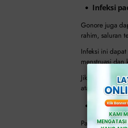
Infeksi p
Gonore juga dap
rahim, saluran t
Infeksi ini dapa
menstruasi dan k
Jika infeksi ini
atau bahkan kem
Infeksi pa
Pada pria, gono