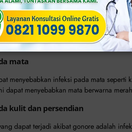
i ini dapat menyebabkan nyeri panggul, pem
arnya cairan dari penis.
i tidak segera mendapat pengobatan, maka d
 bahkan kematian.
ada mata
at menyebabkan infeksi pada mata seperti ko
 ini dapat menyebabkan mata berwarna merah, 
da kulit dan persendian
yang dapat terjadi akibat gonore adalah infek