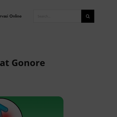
Search
rvasi Online
for:
bat Gonore