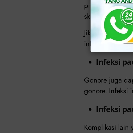
prostat. Infeks
skrotum dan kelu
Jika infeksi in
infertilitas atau
Infeksi p
Gonore juga dap
gonore. Infeksi
Infeksi pa
Komplikasi lain 