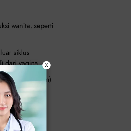
si wanita, seperti
uar siklus
) dari vagina.
X
litas (kemandulan)
pididimis dan