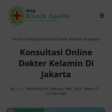
Skip
to
Toggl
content
Navig
Chat Dokter
Home
»
Konsultasi Online Dokter Kelamin Di Jakarta
Konsultasi Online
0821-1099-9870
Dokter Kelamin Di
Reservasi Online
Jakarta
Search
for:
By
Yulia
Published On: Februari 18th, 2023
Views: 67
2.2 min read