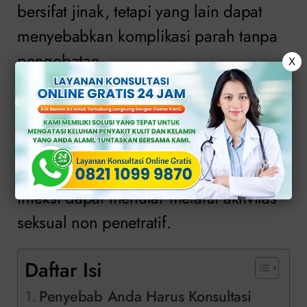
bersifat jinak, tetapi yang lain dapat
menyebabkan komplikasi parah tanpa
pengobatan.
X
HIV memiliki penularan lain. Misalnya,
infeksi ini dapat menular melalui
penggunaan jarum suntik yang tidak
steril serta hubungan seksual. Banyak
infeksi dapat menular melalui aktivitas
seksual non penetratif.
Daftar Isi
Penyebab Anda Harus Konsultasi