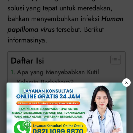
solusi yang tepat untuk meredakan,
bahkan menyembuhkan infeksi
Human
papilloma virus
tersebut
.
Berikut
informasinya.
Daftar Isi
Apa yang Menyebabkan Kutil
Kelamin Berbahaya?
X
Konsultasi Gratis dengan Dokter
Klinik Apollo
Apa yang