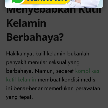
Menyebabkan Kutil
Kelamin
Berbahaya?
Hakikatnya, kutil kelamin bukanlah
penyakit menular seksual yang
berbahaya. Namun, sederet
komplikasi
kutil kelamin
membuat kondisi medis
ini benar-benar memerlukan perawatan
yang tepat.