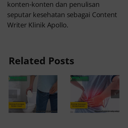
konten-konten dan penulisan
seputar kesehatan sebagai Content
Writer Klinik Apollo.
Anyang
Penyebab
anyangan
Anyang
Keluar
anyangan
Related Posts
Darah:
Sering
Penyebab
Kambuh
dan Kapan
dan Cara
ke Dokter
Atasinya