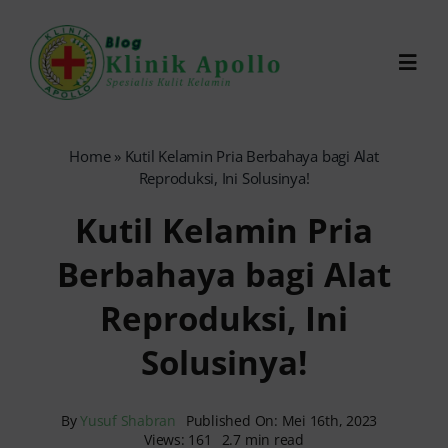
Skip
to
Toggl
content
Navig
Chat Dokter
Home
»
Kutil Kelamin Pria Berbahaya bagi Alat
Reproduksi, Ini Solusinya!
0821-1099-9870
Kutil Kelamin Pria
Berbahaya bagi Alat
Reservasi Online
Reproduksi, Ini
Search
Solusinya!
for:
By
Yusuf Shabran
Published On: Mei 16th, 2023
Views: 161
2.7 min read