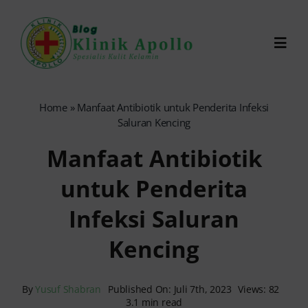
Skip
to
Toggl
content
Navig
Chat Dokter
Home
»
Manfaat Antibiotik untuk Penderita Infeksi
Saluran Kencing
0821-1099-9870
Manfaat Antibiotik
untuk Penderita
Reservasi Online
Infeksi Saluran
Search
Kencing
for:
By
Yusuf Shabran
Published On: Juli 7th, 2023
Views: 82
3.1 min read