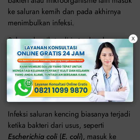
bakteri atau mikroorganisme lain masuk
ke saluran kemih dan pada akhirnya
menimbulkan infeksi.
Saluran kemih terdiri atas kandung
X
kemih, uretra (bagian yang
menghubungkan kandung kemih
dengan luar tubuh), ureter (saluran
yang menghubungkan kandung kemih
dengan ginjal), dan ginjal.
Infeksi saluran kencing biasanya terjadi
ketika bakteri dari usus, seperti
Escherichia coli
(
E. coli
), masuk ke