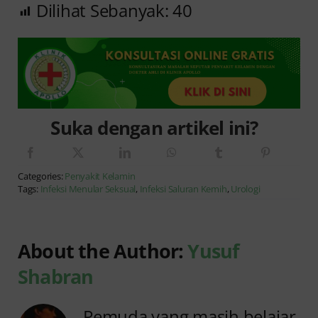
Dilihat Sebanyak:
40
Suka dengan artikel ini?
Categories:
Penyakit Kelamin
Tags:
Infeksi Menular Seksual
,
Infeksi Saluran Kemih
,
Urologi
About the Author:
Yusuf
Shabran
Pemuda yang masih belajar