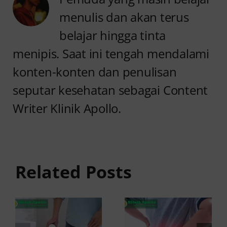
menulis dan akan terus
belajar hingga tinta
menipis. Saat ini tengah mendalami
konten-konten dan penulisan
seputar kesehatan sebagai Content
Writer Klinik Apollo.
Anyang
Penyebab
anyangan
Anyang
Keluar
anyangan
Related Posts
Darah:
Sering
Penyebab
Kambuh
dan Kapan
dan Cara