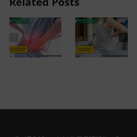
Related Posts
Sering
Ini
Kambuh
Penyebab
dan Cara
dan
Atasinya
Solusinya