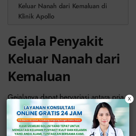
Keluar Nanah dari Kemaluan di
Klinik Apollo
Gejala Penyakit
Keluar Nanah dari
Kemaluan
Gejalanya dapat bervariasi antara pria
X
dan wanita. Berikut gejala umum yang
dapat muncul termasuk: