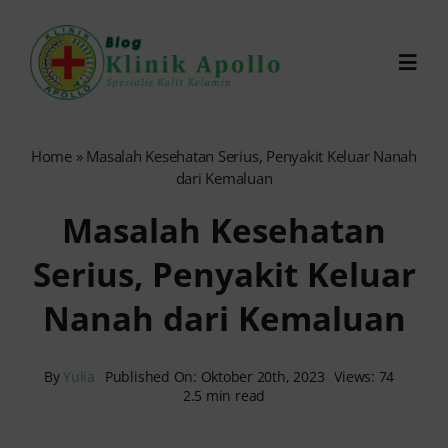
Skip
to
Toggl
content
Navig
Chat Dokter
Home
»
Masalah Kesehatan Serius, Penyakit Keluar Nanah
dari Kemaluan
0821-1099-9870
Masalah Kesehatan
Serius, Penyakit Keluar
Reservasi Online
Nanah dari Kemaluan
Search
for:
By
Yulia
Published On: Oktober 20th, 2023
Views: 74
2.5 min read