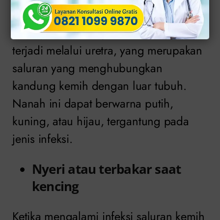
Keluarnya nanah
Pada pria, keluarnya nanah biasanya
terjadi melalui uretra, yang merupakan
saluran yang menghubungkan
kandung kemih dengan luar tubuh.
Nanah ini dapat berwarna putih,
kuning, atau hijau, tergantung pada
jenis infeksi.
Nyeri atau terbakar saat
kencing
Ketika mengalami infeksi saluran kemih