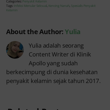
Categories:
Penyakit Kelamin
Tags:
Infeksi Menular Seksual
,
Kencing Nanah
,
Spesialis Penyakit
Kelamin
About the Author:
Yulia
Yulia adalah seorang
Content Writer di Klinik
Apollo yang sudah
berkecimpung di dunia kesehatan
penyakit kelamin sejak tahun 2017.
Anyang
Penyebab
anyangan
Anyang
Tidak
anyangan
Sembuh?