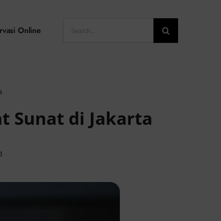
Search
rvasi Online
for:
a
 Sunat di Jakarta
d