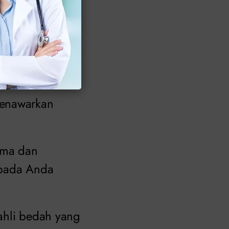
Tingkatkan
menawarkan
ama dan
epada Anda
ahli bedah yang