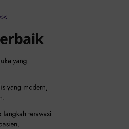
<<
Terbaik
emuka yang
dis yang modern,
n.
ap langkah terawasi
pasien.