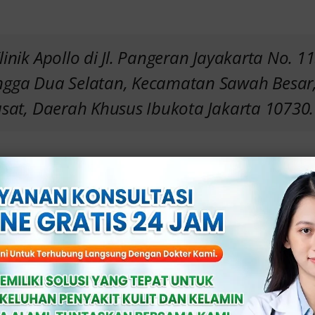
Klinik Apollo di Jl. Pangeran Jayakarta No. 11
gga Dua Selatan, Kecamatan Sawah Besar,
usat, Daerah Khusus Ibukota Jakarta 10730.
okter ahli yang berpengalaman dalam menang
gkungan yang nyaman dan bersahabat.
i kekhawatiran Anda dan berkomitmen unt
 yang positif. Klinik Apollo adalah pilihan 
at.