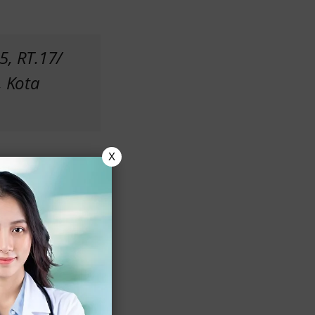
5, RT.17/
 Kota
X
ani, klinik ini
uk memberikan
yang populer di