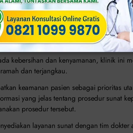
a:
5 Manfaat Sunat bagi Orang Dewasa, 
Hidup?
da kebersihan dan kenyamanan, klinik ini 
ramah dan terjangkau.
tkan keamanan pasien sebagai prioritas ut
ormasi yang jelas tentang prosedur sunat k
nakan prosedur tersebut.
enyediakan layanan sunat dengan tim dokter 