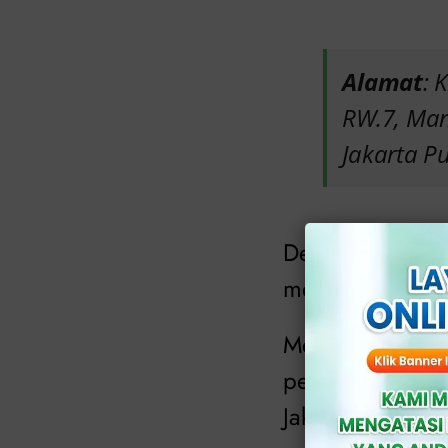
Alamat
: 
RW.7, Man
Jakarta P
Dengan dokter-d
menawarkan lin
Mereka memaham
pengalaman sunat
Jakarta untuk sun