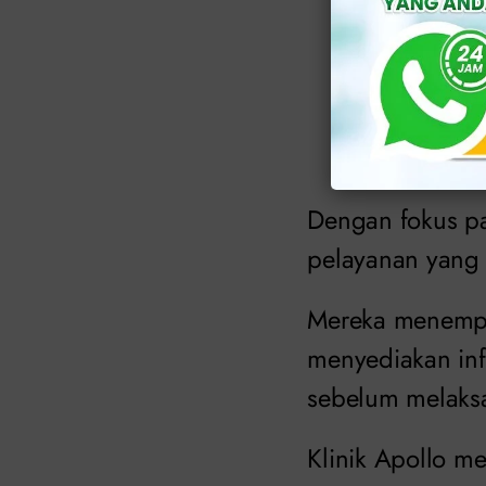
Baca jug
Kualitas 
Dengan fokus pa
pelayanan yang 
Mereka menempa
menyediakan inf
sebelum melaksa
Klinik Apollo m