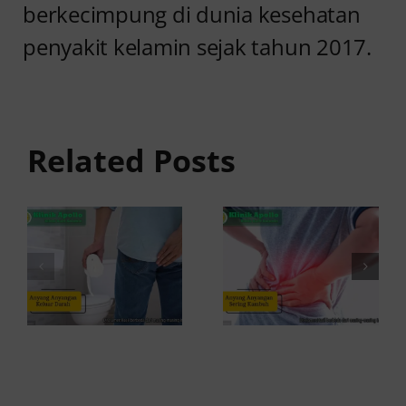
berkecimpung di dunia kesehatan
penyakit kelamin sejak tahun 2017.
Anyang
Penyebab
anyangan
Anyang
Keluar
anyangan
Related Posts
Darah:
Sering
Penyebab
Kambuh
dan Kapan
dan Cara
ke Dokter
Atasinya