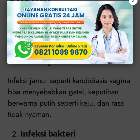
X
Pada waktu gatal di vagina
penyebabnya adalah banyak faktor,
berikut faktornya:
Infeksi jamur
Infeksi jamur seperti kandidiasis vagina
bisa menyebabkan gatal, keputihan
berwarna putih seperti keju, dan rasa
tidak nyaman.
Infeksi bakteri