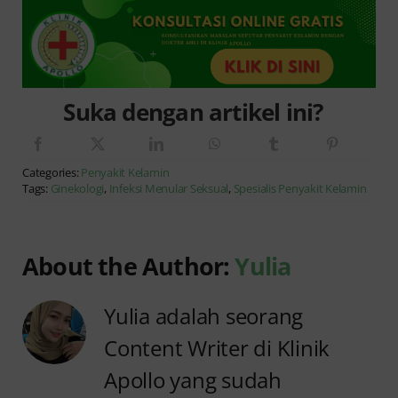
Suka dengan artikel ini?
Categories:
Penyakit Kelamin
Tags:
Ginekologi
,
Infeksi Menular Seksual
,
Spesialis Penyakit Kelamin
About the Author:
Yulia
Yulia adalah seorang
Content Writer di Klinik
Apollo yang sudah