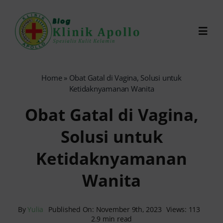
Skip
to
Toggl
content
Navig
Chat Dokter
Home
»
Obat Gatal di Vagina, Solusi untuk
Ketidaknyamanan Wanita
0821-1099-9870
Obat Gatal di Vagina,
Solusi untuk
Reservasi Online
Ketidaknyamanan
Search
Wanita
for:
By
Yulia
Published On: November 9th, 2023
Views: 113
2.9 min read