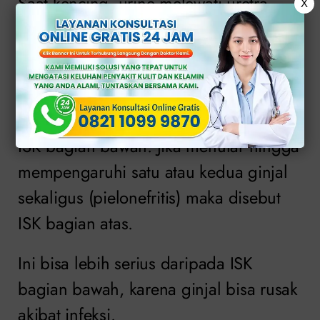
Saat kencing, urine melewati uretra
X
yaitu saluran pusat yang membawa
urine keluar dari tubuh.
Ketika infeksi hanya di kandung kemih
(cystitis) dan uretra (uretritis), ini disebut
ISK bagian bawah. Jika menular hingga
mempengaruhi satu atau kedua ginjal
sekaligus (pielonefritis) maka disebut
ISK bagian atas.
Ini bisa lebih serius daripada ISK
bagian bawah, karena ginjal bisa rusak
akibat infeksi.