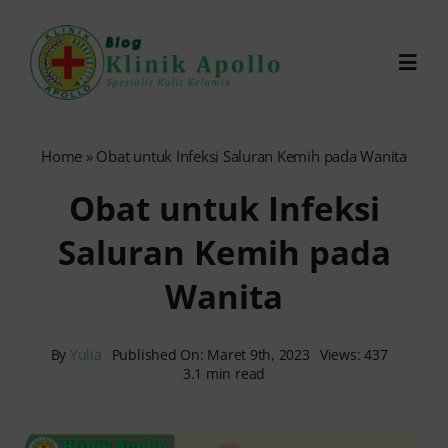
Skip
to
Toggl
content
Navig
Chat Dokter
Home
»
Obat untuk Infeksi Saluran Kemih pada Wanita
Obat untuk Infeksi
0821-1099-9870
Saluran Kemih pada
Reservasi Online
Wanita
Search
for:
By
Yulia
Published On: Maret 9th, 2023
Views: 437
3.1 min read