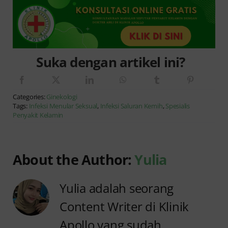
Suka dengan artikel ini?
Categories:
Ginekologi
Tags:
Infeksi Menular Seksual
,
Infeksi Saluran Kemih
,
Spesialis
Penyakit Kelamin
About the Author:
Yulia
Yulia adalah seorang
Content Writer di Klinik
Apollo yang sudah