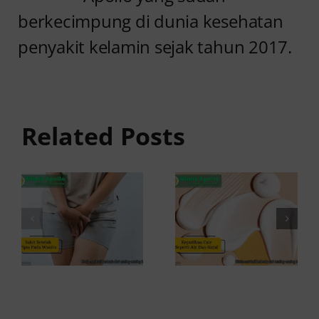
berkecimpung di dunia kesehatan
penyakit kelamin sejak tahun 2017.
Sakit
Setelah
Keputihan
Pipis pada
Cair
Wanita
Seperti Air
Related Posts
Serta
dan Gatal,
Perih?
Apakah
Waspada
Berbahaya?
Kondisi Ini