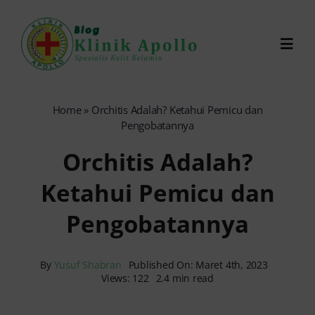
Skip
to
Toggl
content
Navig
Chat Dokter
Home
»
Orchitis Adalah? Ketahui Pemicu dan
Pengobatannya
0821-1099-9870
Orchitis Adalah?
Ketahui Pemicu dan
Reservasi Online
Pengobatannya
Search
for:
By
Yusuf Shabran
Published On: Maret 4th, 2023
Views: 122
2.4 min read