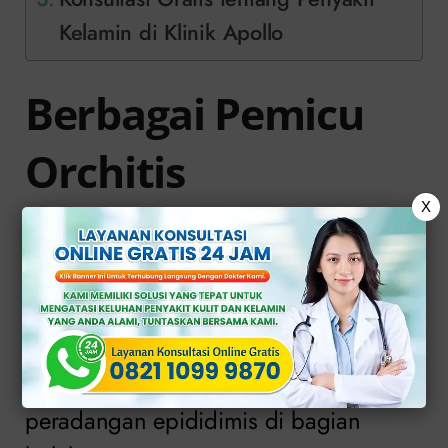
Kelamin di Klinik Apollo
Berbagai Pemicu
Orchitis
X
Ada dua faktor yang bisa memicu
penyakit
orchitis pada pria, yaitu infeksi
bakteri dan virus. Penyebab orchitis
adalah bakteri masih berkaitan dengan
penyakit lain, yakni epididimitis,
peradangan epididimis di bagian