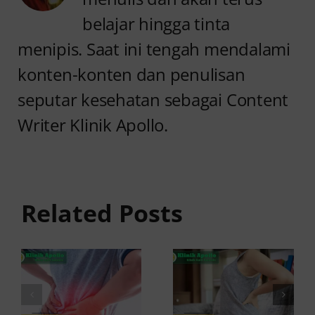
belajar hingga tinta
menipis. Saat ini tengah mendalami
konten-konten dan penulisan
seputar kesehatan sebagai Content
Writer Klinik Apollo.
Anyang
Penyebab
anyangan
Anyang
Tidak
anyangan
Sembuh?
Related Posts
Sering
Ini
Kambuh
Penyebab
dan Cara
dan
Atasinya
Solusinya