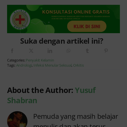
Suka dengan artikel ini?
Categories:
Penyakit Kelamin
Tags:
Andrologi
,
Infeksi Menular Seksual
,
Orkitis
About the Author:
Yusuf
Shabran
Pemuda yang masih belajar
menulis dan akan terus