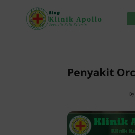
Skip
to
content
Penyakit Orc
B