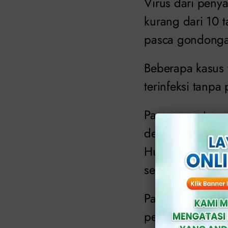
Virus dari peny
kurang dari 10 
pasca gondongan
Beberapa kasus y
terinfeksi tanpa
Para orang tua 
demam, mual, mu
Hubungi dokter 
segera.
Dokter a
Pasca melakukan
pembengkakan te