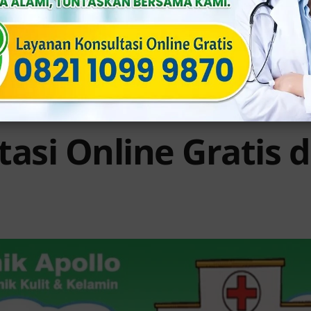
 pengobatannya, karena orchitis pada anak 
an memberikan obat antivirus dan pereda nye
asi Online Gratis di