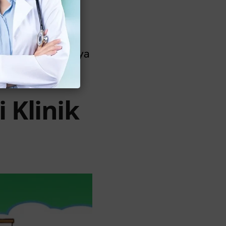
disebabkan oleh
ri agar kondisinya
 Klinik