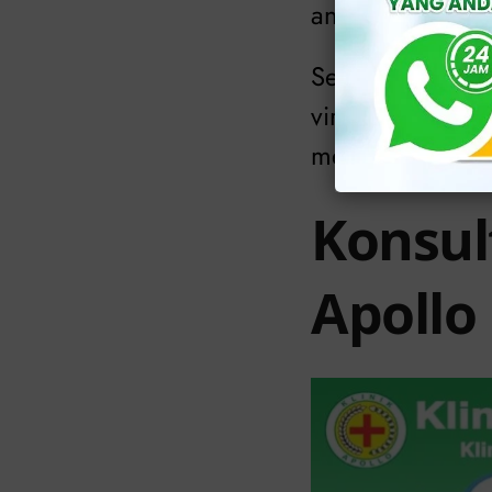
anak.
Sementara untuk
virus, dokter ak
membaik.
Konsult
Apollo