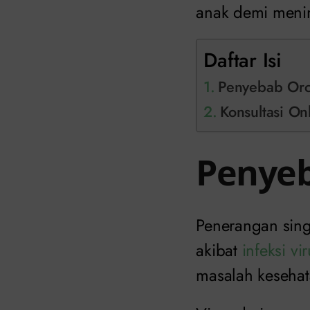
anak demi menin
Daftar Isi
Penyebab Orc
Konsultasi Onl
Penyeb
Penerangan singk
akibat
infeksi vi
masalah kesehat