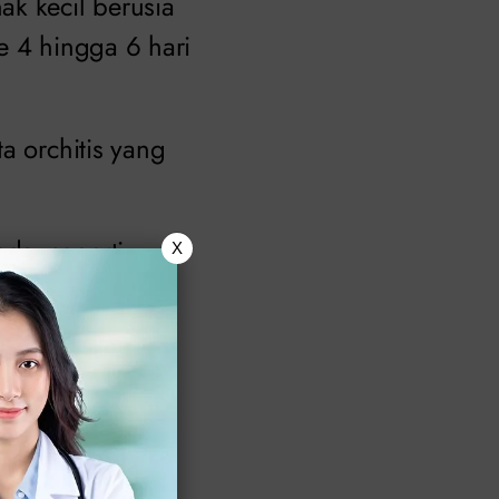
ak kecil berusia
e 4 hingga 6 hari
a orchitis yang
da, seperti
X
 berhati-hati.
berjalan dengan
penyakitnya.
ondisi
h di kunci paha