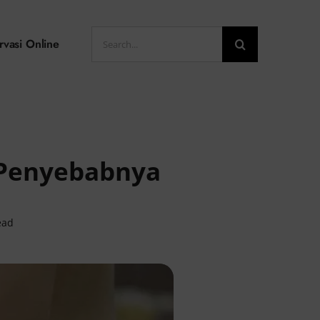
Search
rvasi Online
for:
i Penyebabnya
ead