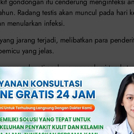
akit gondongan itu cenderung menginfeksi an
tahun. Radang testis akan muncul pada hari k
 menularkan infeksi.
ang jarang terjadi, melibatkan para penderit
 pemicu yang jelas.
yang mendapati anaknya mengalami tanda-tan
ntah, dan nyeri di bagian skrotum, sebaiknya
agar pemeriksaan terhadap anak Anda bisa 
kan bertanya mengenai keluhan dan riwayat 
 wawancara medis, dokter akan memeriksa k
stis atau pembengkakan kelenjar getah beni