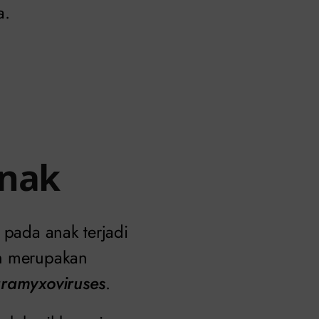
a.
Anak
 pada anak terjadi
n merupakan
ramyxoviruses
.