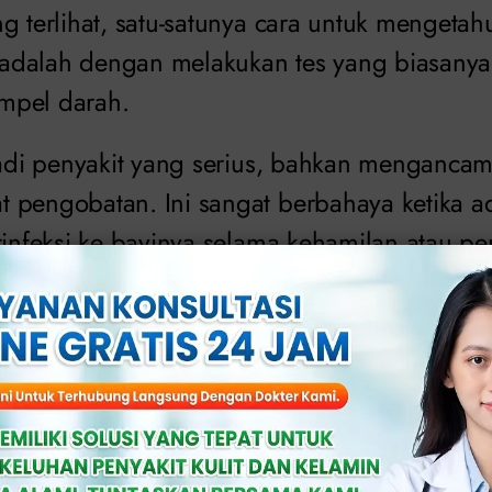
ng terlihat, satu-satunya cara untuk mengeta
is adalah dengan melakukan tes yang biasany
mpel darah.
jadi penyakit yang serius, bahkan mengancam 
 pengobatan. Ini sangat berbahaya ketika a
rinfeksi ke bayinya selama kehamilan atau pe
sus sifilis, termasuk sifilis kongenital yang
n pemeriksaan setiap tahunnya atau bahkan
g yang berisiko tinggi.
beberapa pengobatan yang sangat efektif ya