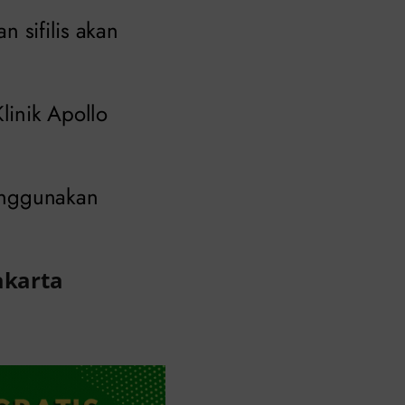
 sifilis akan
linik Apollo
menggunakan
akarta