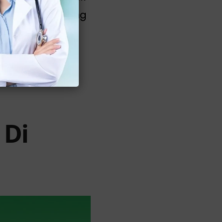
sembuh pada orang
 tetapi
mungkin telah
 Di