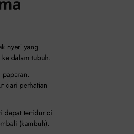
ama
ak nyeri yang
 ke dalam tubuh.
u paparan.
t dari perhatian
i dapat tertidur di
embali (kambuh).