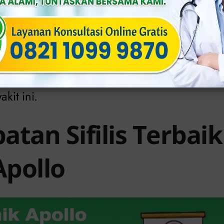
i penyebab sifilis dan infeksinya mudah 
dapat pengobatan sejak dini.
mendapat pengobatan pada tahap selanjutnya,
k dapat membalikkan kerusakan organ yang 
akit ini.
tan Sifilis Terbaik
Apollo