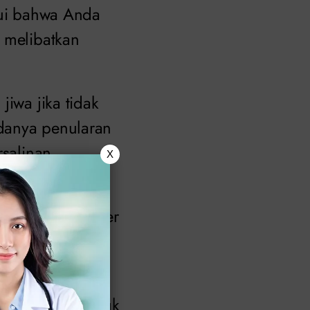
hui bahwa Anda
a melibatkan
jiwa jika tidak
danya penularan
rsalinan
X
 meningkat. Dokter
 lebih sering
ng tersedia untuk