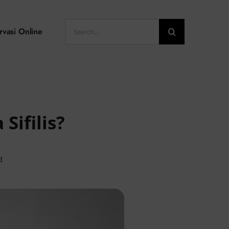
Search
rvasi Online
for:
ifilis?
d