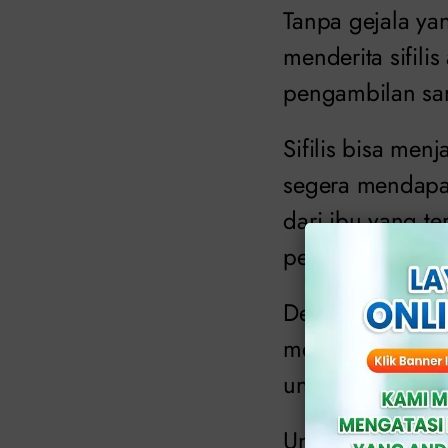
Tanpa gejala ya
menderita sifil
pengambilan sa
Sifilis bisa men
segera mendapat
dari ibu yang te
pervaginam.
Dengan jumlah ka
merekomendasika
untuk orang-oran
Untungnya, ada 