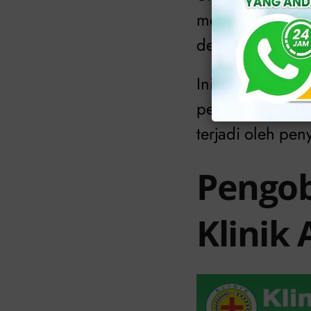
membunuh bakter
dewasa jika men
Ini juga dapat 
pengobatan tida
terjadi oleh peny
Pengoba
Klinik 