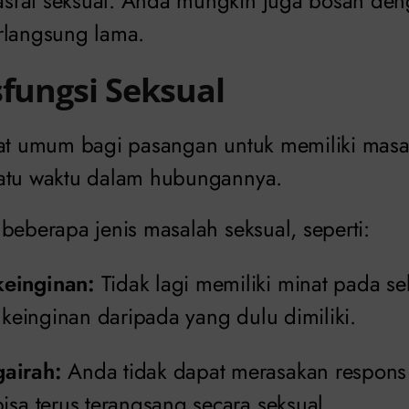
rat seksual. Anda mungkin juga bosan deng
rlangsung lama.
sfungsi Seksual
gat umum bagi pasangan untuk memiliki mas
uatu waktu dalam hubungannya.
beberapa jenis masalah seksual, seperti:
einginan:
Tidak lagi memiliki minat pada se
t keinginan daripada yang dulu dimiliki.
airah:
Anda tidak dapat merasakan respons 
isa terus terangsang secara seksual.