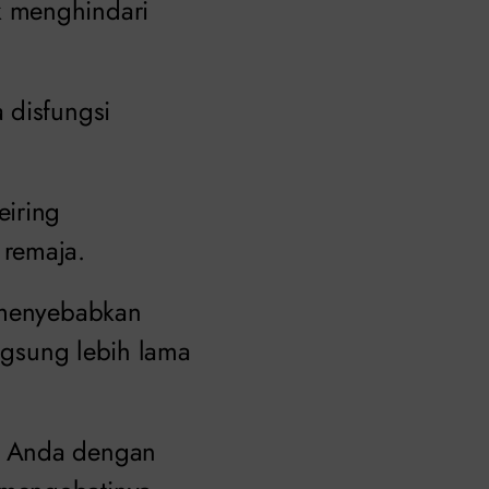
k menghindari
 disfungsi
eiring
 remaja.
t menyebabkan
angsung lebih lama
n Anda dengan