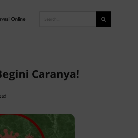
Search
rvasi Online
for:
egini Caranya!
read