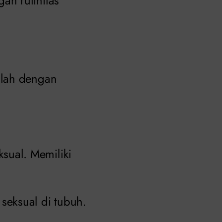
an rutinitas
alah dengan
ksual. Memiliki
seksual di tubuh.