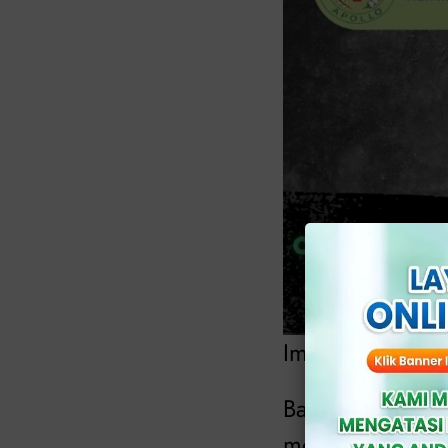
Img: klinikapoll
Bagaimana pence
menyebabkan ma