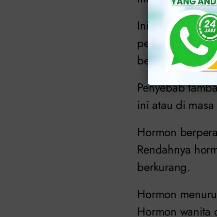
Ini termasuk oba
penyakit diabet
berlebihan atau 
Penyebab tamba
ini atau di masa 
Hormon berperan
Rendahnya horm
berkurang.
Hormon menurun 
Hormon wanita d