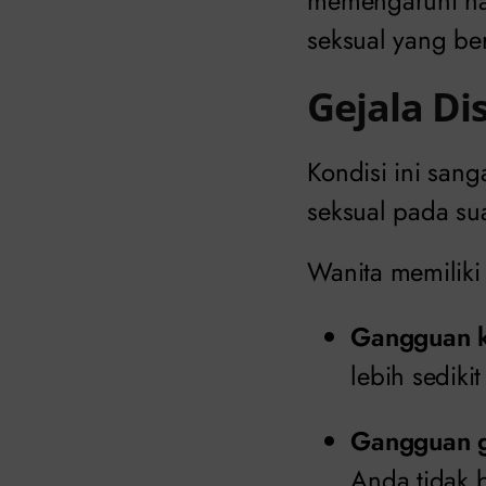
memengaruhi has
seksual yang be
Gejala Di
Kondisi ini san
seksual pada s
Wanita memiliki 
Gangguan k
lebih sediki
Gangguan g
Anda tidak b