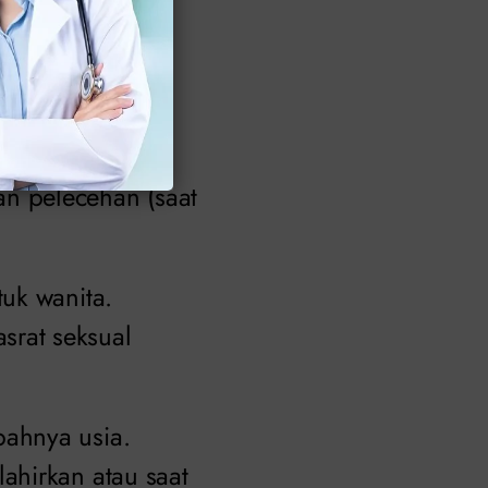
kemoterapi),
n alkohol
n pelecehan (saat
uk wanita.
rat seksual
ahnya usia.
ahirkan atau saat