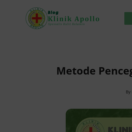
Skip
to
content
Metode Penceg
By