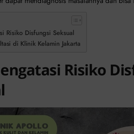
er dapat mendiagnosis masalahnya dan bisa
i Risiko Disfungsi Seksual
tasi di Klinik Kelamin Jakarta
engatasi Risiko Dis
l