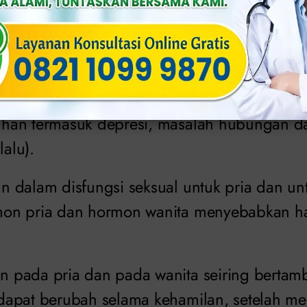
t-obatan tertentu (kontrol kelahiran oral dan 
es, penyakit tekanan darah tinggi, penggunaa
infeksi vagina serta
infeksi saluran kemih
.
han termasuk depresi, masalah hubungan da
lalu).
 dalam disfungsi seksual untuk pria dan unt
on pria dan hormon wanita menyebabkan has
pada pria dan pada wanita seiring bertamb
apat berubah selama kehamilan, setelah mel