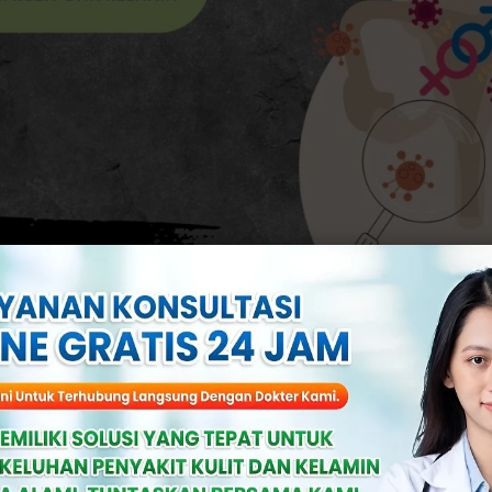
ojakarta.com
gahan disfungsi seksual? Banyak hal yang 
salah dalam kehidupan seksual.