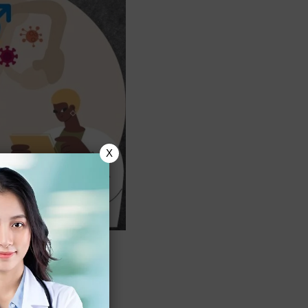
X
dapat