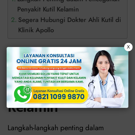
Penyakit Kutil Kelamin
Segera Hubungi Dokter Ahli Kutil di
Klinik Apollo
X
Langkah Penting
dalam Pencegahan
Penyakit Kutil
Kelamin
Langkah-langkah penting dalam