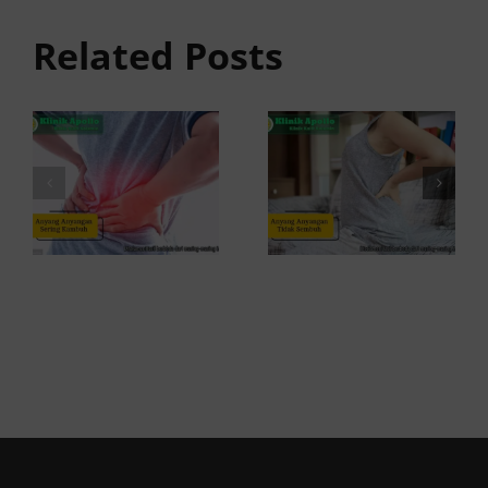
Tidak
anyangan
Sembuh?
Related Posts
Sering
Ini
Kambuh
Penyebab
dan Cara
dan
Atasinya
Solusinya