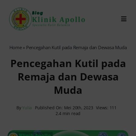
Skip
to
Toggl
content
Navig
Chat Dokter
Home
»
Pencegahan Kutil pada Remaja dan Dewasa Muda
Pencegahan Kutil pada
0821-1099-9870
Remaja dan Dewasa
Reservasi Online
Muda
Search
for:
By
Yulia
Published On: Mei 20th, 2023
Views: 111
2.4 min read