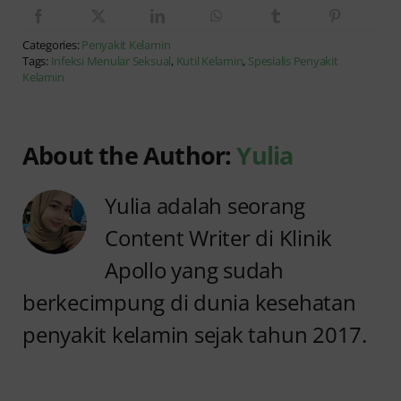
Categories:
Penyakit Kelamin
Tags:
Infeksi Menular Seksual
,
Kutil Kelamin
,
Spesialis Penyakit
Kelamin
About the Author:
Yulia
Yulia adalah seorang
Content Writer di Klinik
Apollo yang sudah
berkecimpung di dunia kesehatan
penyakit kelamin sejak tahun 2017.
Anyang
Penyebab
anyangan
Anyang