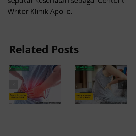
seputar kesehatan sebagai Content
Writer Klinik Apollo.
Anyang
Penyebab
anyangan
Anyang
Tidak
anyangan
Sembuh?
Related Posts
Sering
Ini
Kambuh
Penyebab
dan Cara
dan
Atasinya
Solusinya