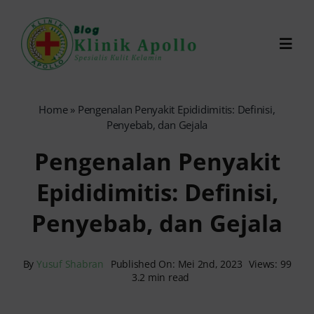
Skip
to
Toggl
content
Navig
Chat Dokter
Home
»
Pengenalan Penyakit Epididimitis: Definisi,
Penyebab, dan Gejala
0821-1099-9870
Pengenalan Penyakit
Epididimitis: Definisi,
Reservasi Online
Penyebab, dan Gejala
Search
for:
By
Yusuf Shabran
Published On: Mei 2nd, 2023
Views: 99
3.2 min read