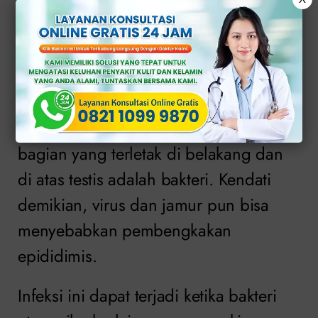
peradangan epididimis yang sering
terjadi pada pria yang aktif secara
seksual dan berusia antara 14 hingga
35 tahun.
Penyebab dari peradangan epididimis,
bagian yang terletak di belakang dan
di atas testis adalah bakteri. Kendati
demikian, virus dan jamur pun bisa
menyebabkan pembengkakan
epididimis.
Infeksi ini dapat terjadi ketika bakteri