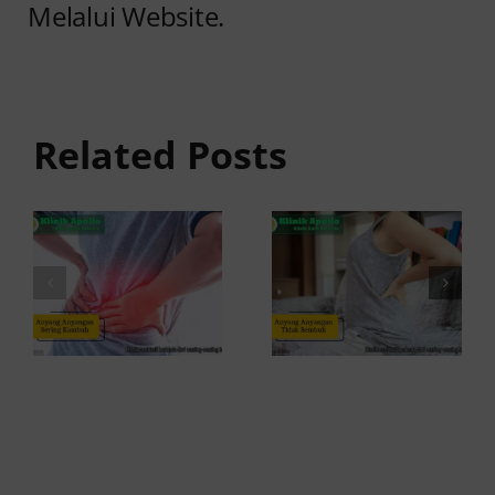
Melalui Website.
Anyang
Penyebab
anyangan
Anyang
Tidak
anyangan
Sembuh?
Related Posts
Sering
Ini
Kambuh
Penyebab
dan Cara
dan
Atasinya
Solusinya