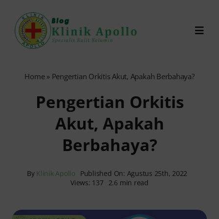
Skip
to
Toggl
content
Navig
Chat Dokter
Home
»
Pengertian Orkitis Akut, Apakah Berbahaya?
Pengertian Orkitis
0821-1099-9870
Akut, Apakah
Reservasi Online
Berbahaya?
Search
for:
By
Klinik Apollo
Published On: Agustus 25th, 2022
Views: 137
2.6 min read