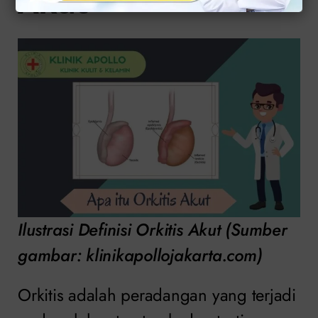
Akut
Ilustrasi Definisi Orkitis Akut (Sumber
gambar: klinikapollojakarta.com)
Orkitis adalah peradangan yang terjadi