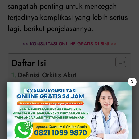
sangatlah penting untuk mencegah
terjadinya komplikasi yang lebih serius
lagi, berikut penjelasannya.
>>
KONSULTASI ONLINE GRATIS DI SINI
<<
Daftar Isi
Definisi Orkitis Akut
X
Segera Sembuhkan Orkitis Hanya
di Klinik Apollo
Definisi Orkitis