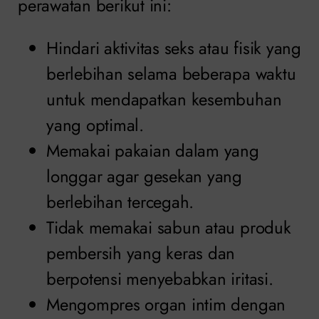
perawatan berikut ini:
Hindari aktivitas seks atau fisik yang
berlebihan selama beberapa waktu
untuk mendapatkan kesembuhan
yang optimal.
Memakai pakaian dalam yang
longgar agar gesekan yang
berlebihan tercegah.
Tidak memakai sabun atau produk
pembersih yang keras dan
berpotensi menyebabkan iritasi.
Mengompres organ intim dengan