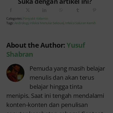
Suka dengan artikel ini?
Categories:
Penyakit Kelamin
Tags:
Andrologi
,
Infeksi Menular Seksual
,
Infeksi Saluran Kemih
About the Author:
Yusuf
Shabran
Pemuda yang masih belajar
menulis dan akan terus
belajar hingga tinta
menipis. Saat ini tengah mendalami
konten-konten dan penulisan