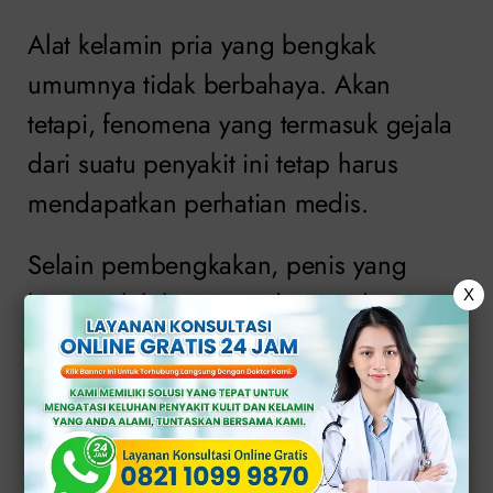
Alat kelamin pria yang bengkak
umumnya tidak berbahaya. Akan
tetapi, fenomena yang termasuk gejala
dari suatu penyakit ini tetap harus
mendapatkan perhatian medis.
Selain pembengkakan, penis yang
bermasalah biasanya disertai dengan
X
kemerahan, nyeri, gatal, dan kadang
kala ada cairan yang keluar.
Sebelum mengetahui pengobatannya,
pemicu dari penis bengkak harus