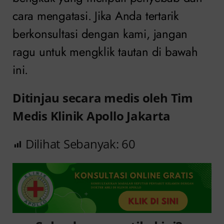
cara mengatasi. Jika Anda tertarik
berkonsultasi dengan kami, jangan
ragu untuk mengklik tautan di bawah
ini.
Ditinjau secara medis oleh Tim
Medis Klinik Apollo Jakarta
Dilihat Sebanyak:
60