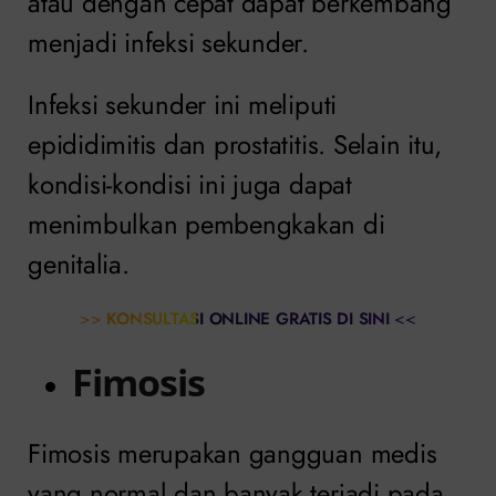
atau dengan cepat dapat berkembang
menjadi infeksi sekunder.
Infeksi sekunder ini meliputi
epididimitis dan prostatitis. Selain itu,
kondisi-kondisi ini juga dapat
menimbulkan pembengkakan di
genitalia.
>>
KONSULTASI ONLINE GRATIS DI SINI
<<
Fimosis
Fimosis merupakan gangguan medis
yang normal dan banyak terjadi pada