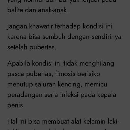
balita dan anak-anak.
Jangan khawatir terhadap kondisi ini
karena bisa sembuh dengan sendirinya
setelah pubertas.
Apabila kondisi ini tidak menghilang
pasca pubertas, fimosis berisiko
menutup saluran kencing, memicu
peradangan serta infeksi pada kepala
penis.
Hal ini bisa membuat alat kelamin laki-