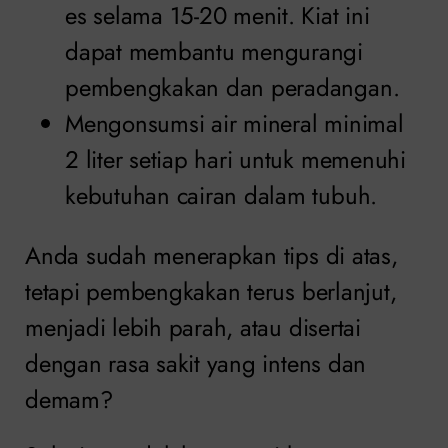
es selama 15-20 menit. Kiat ini
dapat membantu mengurangi
pembengkakan dan peradangan.
Mengonsumsi air mineral minimal
2 liter setiap hari untuk memenuhi
kebutuhan cairan dalam tubuh.
Anda sudah menerapkan tips di atas,
tetapi pembengkakan terus berlanjut,
menjadi lebih parah, atau disertai
dengan rasa sakit yang intens dan
demam?