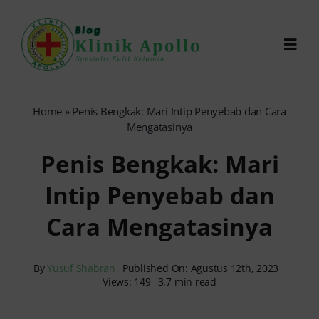
Skip
to
Toggl
content
Navig
Chat Dokter
Home
»
Penis Bengkak: Mari Intip Penyebab dan Cara
Mengatasinya
0821-1099-9870
Penis Bengkak: Mari
Intip Penyebab dan
Reservasi Online
Cara Mengatasinya
Search
for:
By
Yusuf Shabran
Published On: Agustus 12th, 2023
Views: 149
3.7 min read