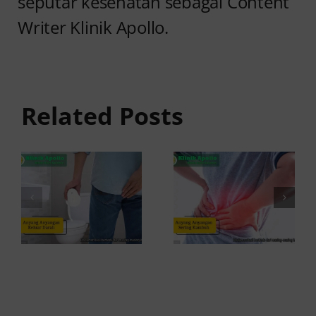
seputar kesehatan sebagai Content
Writer Klinik Apollo.
Anyang
Penyebab
anyangan
Anyang
Keluar
anyangan
Related Posts
Darah:
Sering
Penyebab
Kambuh
dan Kapan
dan Cara
ke Dokter
Atasinya