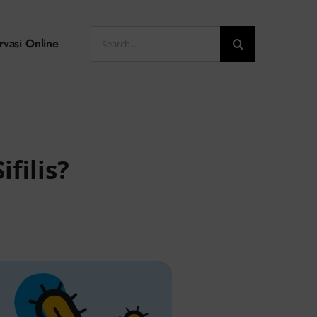
Search
rvasi Online
for:
filis?