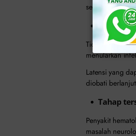
seperti flu dan 
Tahap lat
Tidak ada gejal
menularkan infek
Latensi yang dap
diobati berlanju
Tahap ter
Penyakit hematol
masalah neurolo