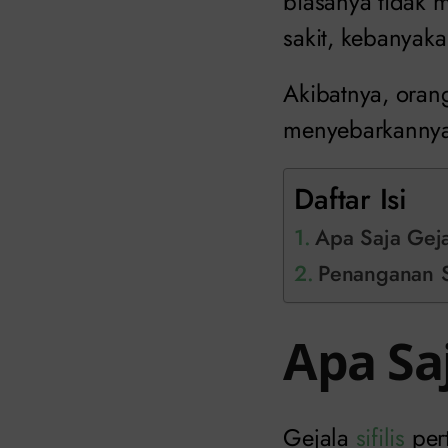
biasanya tidak 
sakit, kebanyaka
Akibatnya, orang
menyebarkannya
Daftar Isi
Apa Saja Gejal
Penanganan Sif
Apa Saj
Gejala
sifilis
per