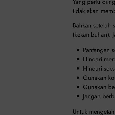
Yang perlu diin
tidak akan memba
Bahkan setelah s
(kekambuhan). J
Pantangan s
Hindari mem
Hindari sek
Gunakan kon
Gunakan ben
Jangan berba
Untuk mengetahui