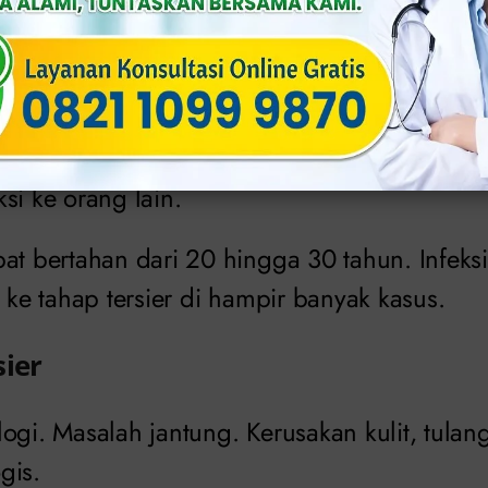
rambut rontok.
en
a atau munculnya kembali luka menular, teta
si ke orang lain.
at bertahan dari 20 hingga 30 tahun. Infeksi
t ke tahap tersier di hampir banyak kasus.
sier
ogi. Masalah jantung. Kerusakan kulit, tula
gis.