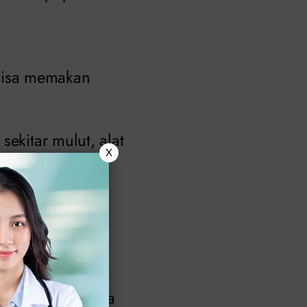
bisa memakan
ekitar mulut, alat
X
Kemungkinan
ilang.
g hingga 6
ruh tubuh. Gejala