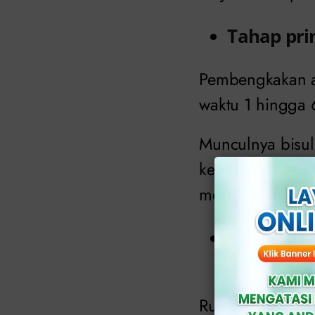
Tahap prim
Pembengkakan a
waktu 1 hingga 
Munculnya bisul 
kelamin atau an
menularkan infek
Tahap sek
bulan)
Ruam tidak gatal