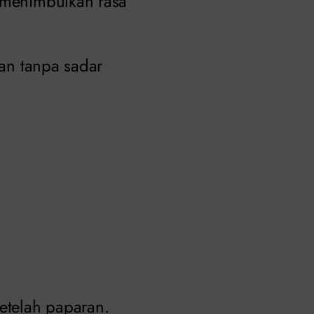
k menimbulkan rasa
dan tanpa sadar
etelah paparan.