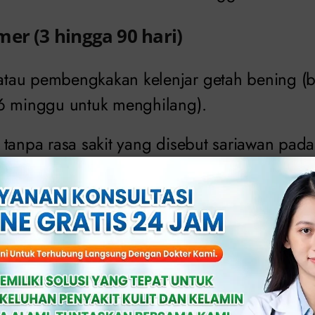
er (3 hingga 90 hari)
tau pembengkakan kelenjar getah bening (
6 minggu untuk menghilang).
tanpa rasa sakit yang disebut sariawan pada s
us yang hilang dalam 3 hingga 8 minggu. 
si ke orang lain bahkan setelah kankernya h
under (2 hingga 12 minggu, terkadan
 pada telapak tangan, telapak kaki atau selu