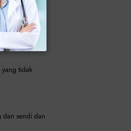
pi kemungkinan
 yang tidak
ng dan sendi dan