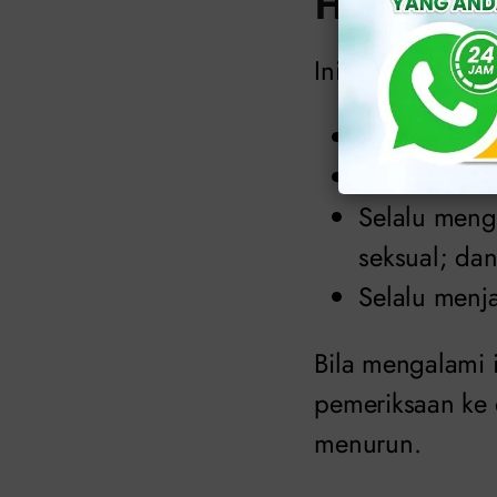
HPV
Inilah beberapa
Melakukan v
Menghindari
Selalu mengg
seksual; da
Selalu menj
Bila mengalami 
pemeriksaan ke d
menurun.