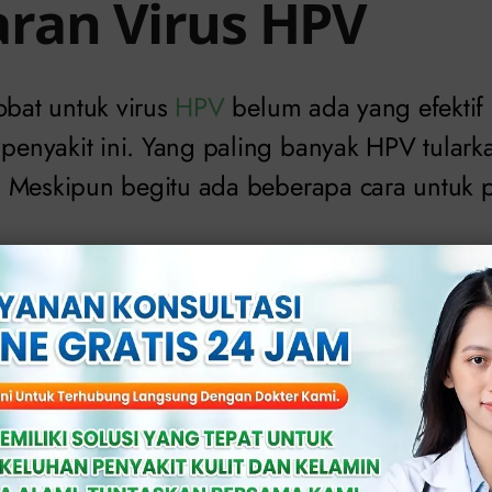
aran Virus HPV
obat untuk virus
HPV
belum ada yang efektif
nyakit ini. Yang paling banyak HPV tularka
 Meskipun begitu ada beberapa cara untuk
bungan intm dengan sering berganti pasan
kukan hubungan intim dengan berbagai varia
langsung dengan kutil dari si penderita;
akah tindakan untuk pen