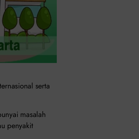
ernasional serta
punyai masalah
u penyakit