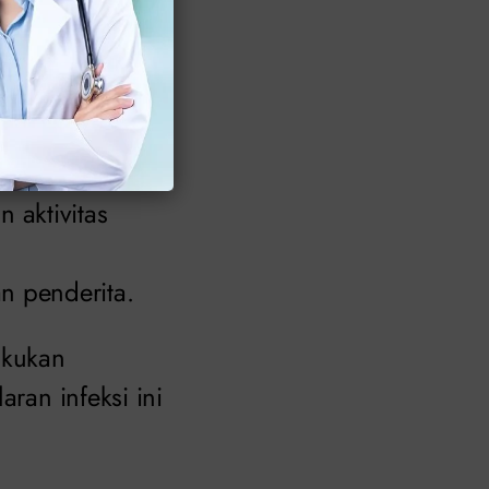
an, yaitu:
 aktivitas
n penderita.
akukan
aran infeksi ini