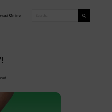
Search
rvasi Online
for:
!
read