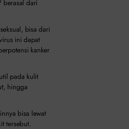
V berasal dari
seksual, bisa dari
virus ini dapat
erpotensi kanker
til pada kulit
ut, hingga
ainnya bisa lewat
t tersebut.