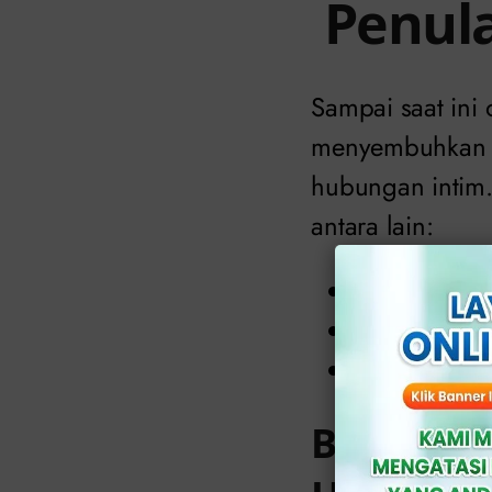
Penul
Sampai saat ini 
menyembuhkan pe
hubungan intim.
antara lain:
Melakuan hu
Sering mela
Berkontakan 
Bagaiman