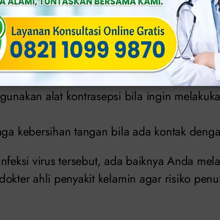
 tindakan pencegahan HPV yang bisa dilakuk
aksin untuk HPV;
 hubungan intim secara bebas;
unakan alat kontrasepsi bila ingin melakukan
n
aga kebersihan tangan bila ada kontak denga
infeksi virus tersebut, ada baiknya Anda mel
okter ahli penyakit kelamin agar risiko penul