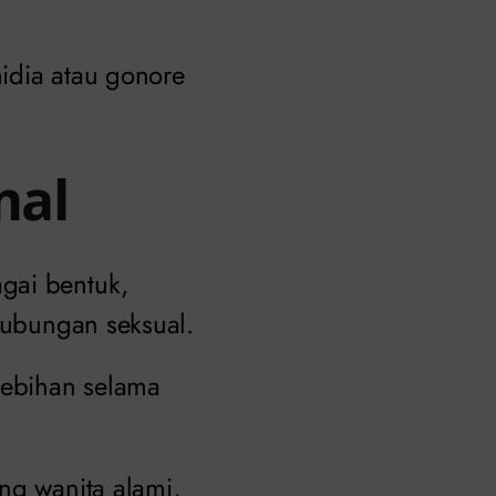
idia atau gonore
mal
gai bentuk,
rhubungan seksual.
lebihan selama
ng wanita alami,