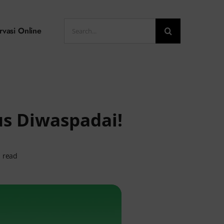
Search
rvasi Online
for:
us Diwaspadai!
n read