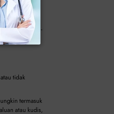
a terus menerus
 hijau, atau abu-
atau tidak
ungkin termasuk
aluan atau kudis,