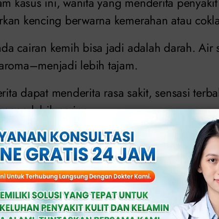
am kasus ini, wanita yang menderita penyakit
kan kencing berwarna kemerahan atau cokla
a cairan kemih bisa jadi adalah darah. Air 
aroma–menjadi lebih tajam.
erita dapat menderita rasa sakit, sensasi terb
ngan lebih sering.
utihan Abnormal
g mengalami penyakit kelamin, keputihan ab
g terasa dan tampak.