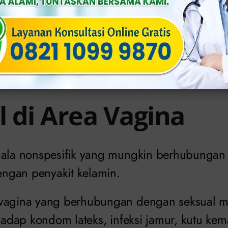
han
dan konsistensi keputihan berubah secar
anita atau bahkan tanpa adanya siklus.
ar dari organ intim itu bisa berwarna kuning,
isertai dengan aroma yang tidak sedap.
l di Area Vagina
jala nonspesifik yang mungkin berhubungan 
ngan penyakit kelamin.
 vagina yang berhubungan dengan seksual m
rhadap kondom lateks, infeksi jamur, kutu kem