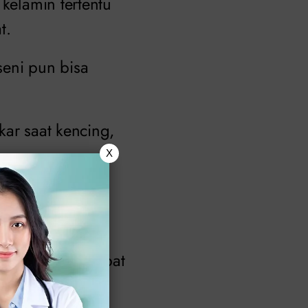
 kelamin tertentu
t.
seni pun bisa
akar saat kencing,
X
normal juga dapat