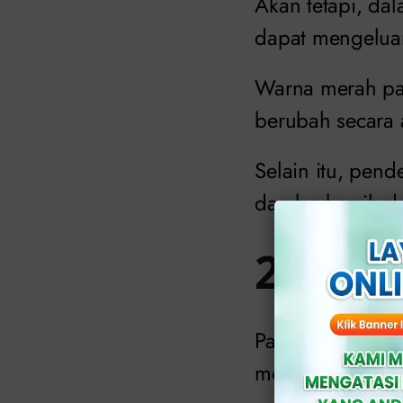
Akan tetapi, dal
dapat mengeluar
Warna merah pad
berubah secara 
Selain itu, pend
dan berkemih de
2. Kep
Pada wanita yan
menjadi ciri yan