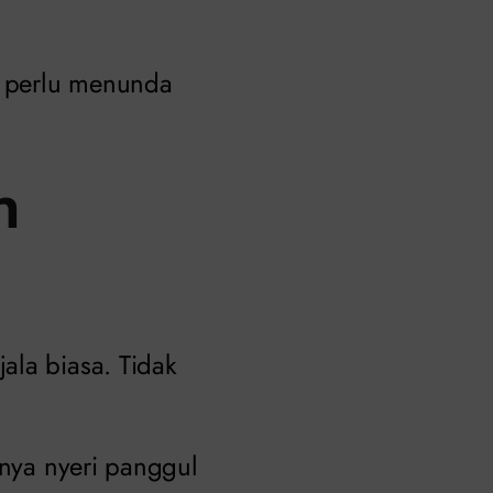
ak perlu menunda
n
ala biasa. Tidak
rnya nyeri panggul