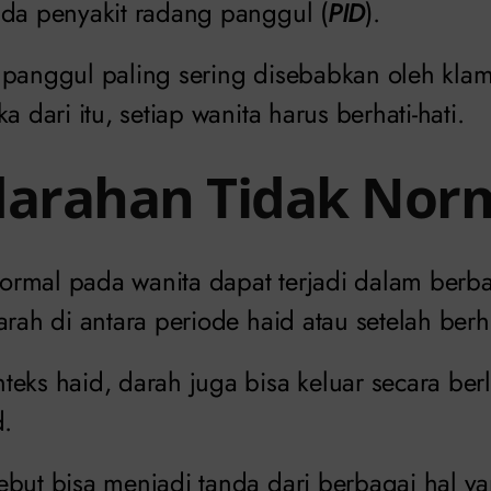
nda penyakit radang panggul (
PID
).
 panggul paling sering disebabkan oleh klam
a dari itu, setiap wanita harus berhati-hati.
darahan Tidak Nor
rmal pada wanita dapat terjadi dalam berba
arah di antara periode haid atau setelah be
teks haid, darah juga bisa keluar secara ber
d.
ebut bisa menjadi tanda dari berbagai hal ya