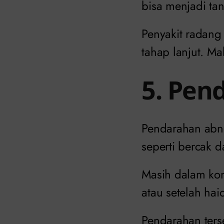
bisa menjadi ta
Penyakit radang
tahap lanjut. Mak
5. Pen
Pendarahan abno
seperti bercak d
Masih dalam kon
atau setelah hai
Pendarahan ters