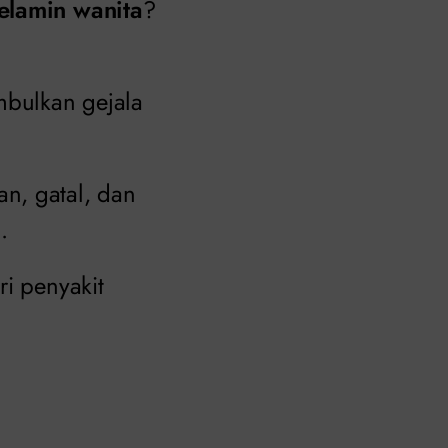
kelamin wanita
?
mbulkan gejala
han, gatal, dan
.
ri penyakit