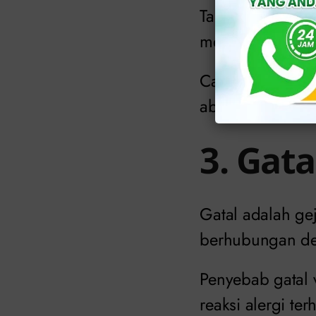
Tampilan
keputi
melalui siklus w
Cairan yang kelu
abu, kemudian d
3. Gata
Gatal adalah ge
berhubungan de
Penyebab gatal
reaksi alergi te