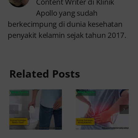
Content Writer di Klinik
Apollo yang sudah
berkecimpung di dunia kesehatan
penyakit kelamin sejak tahun 2017.
Anyang
Penyebab
anyangan
Anyang
Keluar
anyangan
Related Posts
Darah:
Sering
Penyebab
Kambuh
dan Kapan
dan Cara
ke Dokter
Atasinya