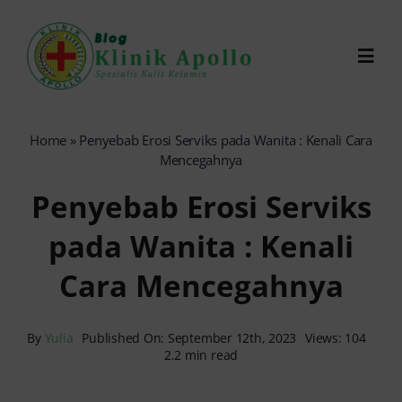
Skip
to
Toggl
content
Navig
Chat Dokter
Home
»
Penyebab Erosi Serviks pada Wanita : Kenali Cara
Mencegahnya
0821-1099-9870
Penyebab Erosi Serviks
pada Wanita : Kenali
Reservasi Online
Cara Mencegahnya
Search
for:
By
Yulia
Published On: September 12th, 2023
Views: 104
2.2 min read