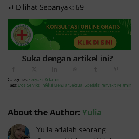
Dilihat Sebanyak:
69
Suka dengan artikel ini?
Categories:
Penyakit Kelamin
Tags:
Erosi Serviks
,
Infeksi Menular Seksual
,
Spesialis Penyakit Kelamin
About the Author:
Yulia
Yulia adalah seorang