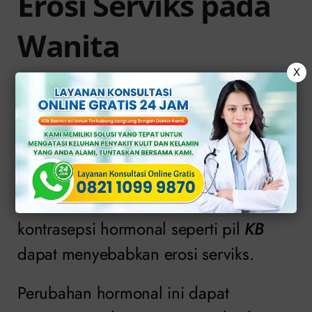
Erosi Serviks pada
Wanita
X
Berikut penyebabnya:
Perubahan hormon
Perubahan hormon selama masa
pubertas, kehamilan atau penggunaan
kontrasepsi hormonal seperti pil
KB
dapat menyebabkan erosi serviks.
Perubahan hormonal ini dapat