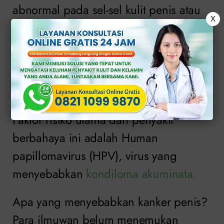
abnormal pada sel-sel kulit penis atau
X
jaringan di sekitarnya.
Pria yang belum disunat atau orang tua
yang berusia diatas 55 tahun sering
kali mengalami kanker penis.
Faktor risiko utama dari penyakit
berbahaya ini adalah Human
papillomavirus (HPV), virus yang
menyebabkan
kondiloma akuminata.
Apa yang menyebabkan kanker penis?
Para ilmuwan belum menemukan