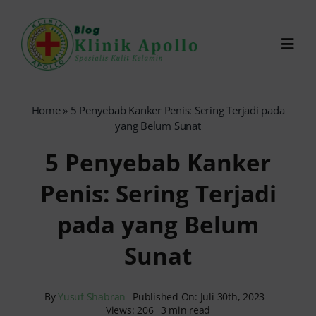
Skip
to
Toggl
content
Navig
Chat Dokter
Home
»
5 Penyebab Kanker Penis: Sering Terjadi pada
yang Belum Sunat
0821-1099-9870
5 Penyebab Kanker
Penis: Sering Terjadi
Reservasi Online
pada yang Belum
Search
Sunat
for:
By
Yusuf Shabran
Published On: Juli 30th, 2023
Views: 206
3 min read