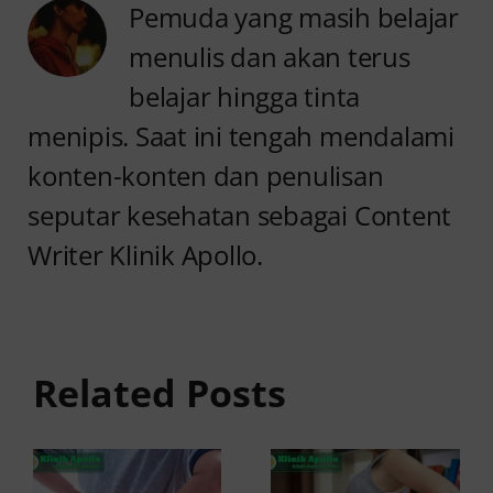
Pemuda yang masih belajar
menulis dan akan terus
belajar hingga tinta
menipis. Saat ini tengah mendalami
konten-konten dan penulisan
seputar kesehatan sebagai Content
Writer Klinik Apollo.
Anyang
Penyebab
anyangan
Anyang
Tidak
anyangan
Sembuh?
Related Posts
Sering
Ini
Kambuh
Penyebab
dan Cara