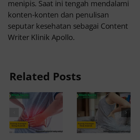
menipis. Saat ini tengah mendalami
konten-konten dan penulisan
seputar kesehatan sebagai Content
Writer Klinik Apollo.
Anyang
Penyebab
anyangan
Anyang
Tidak
anyangan
Sembuh?
Related Posts
Sering
Ini
Kambuh
Penyebab
dan Cara
dan
Atasinya
Solusinya