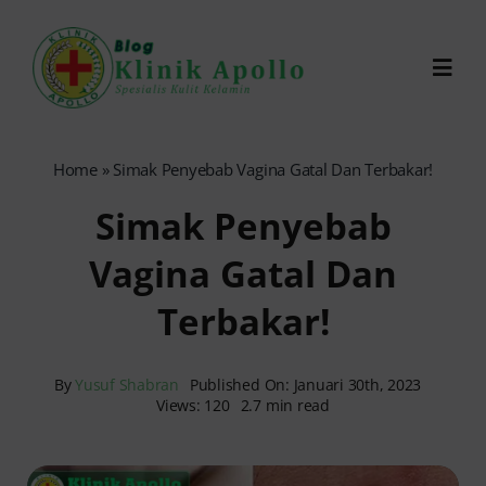
Skip
to
Toggl
content
Navig
Chat Dokter
Home
»
Simak Penyebab Vagina Gatal Dan Terbakar!
Simak Penyebab
0821-1099-9870
Vagina Gatal Dan
Reservasi Online
Terbakar!
Search
for:
By
Yusuf Shabran
Published On: Januari 30th, 2023
Views: 120
2.7 min read