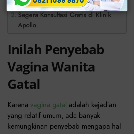
Gatal
Segera Konsultasi Gratis di Klinik
Apollo
Inilah Penyebab
Vagina Wanita
Gatal
Karena
vagina gatal
adalah kejadian
yang relatif umum, ada banyak
kemungkinan penyebab mengapa hal