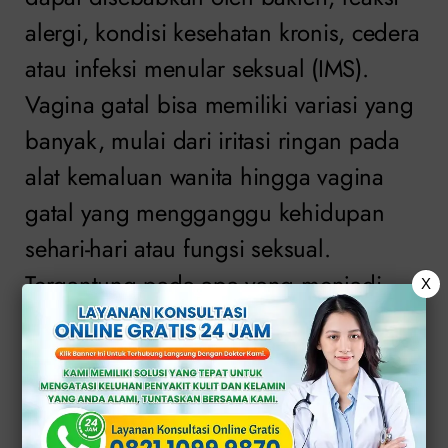
alergi, kondisi kesehatan kronis, cedera
atau infeksi menular seksual (IMS).
Vagina gatal bisa memiliki variasi yang
banyak, mulai dari iritasi ringan pada
alat kemaluan wanita hingga vagina
gatal yang mengganggu kehidupan
sehari-hari atau fungsi seksual.
Tergantung pada apa yang menjadi
X
sebab vagina gatal.
Daftar Isi
Inilah Penyebab Vagina Wanita