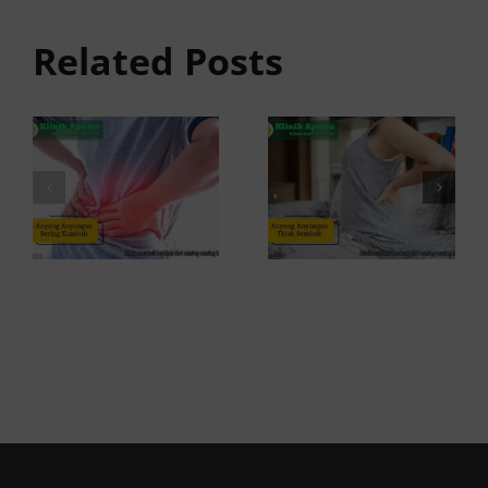
Tidak
anyangan
Sembuh?
Related Posts
Sering
Ini
Kambuh
Penyebab
dan Cara
dan
Atasinya
Solusinya