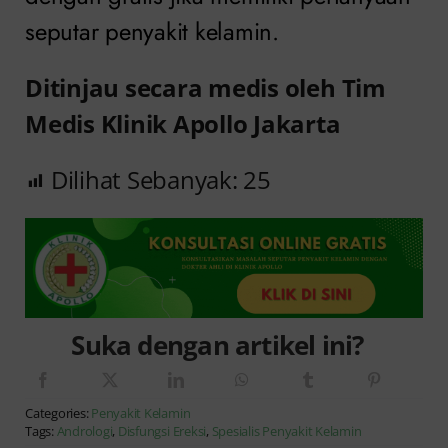
seputar penyakit kelamin.
Ditinjau secara medis oleh Tim
Medis Klinik Apollo Jakarta
Dilihat Sebanyak:
25
Suka dengan artikel ini?
Categories:
Penyakit Kelamin
Tags:
Andrologi
,
Disfungsi Ereksi
,
Spesialis Penyakit Kelamin