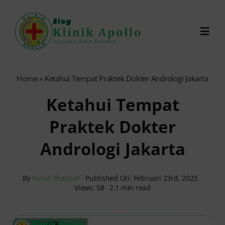
Skip
to
Toggl
content
Navig
Chat Dokter
Home
»
Ketahui Tempat Praktek Dokter Andrologi Jakarta
Ketahui Tempat
0821-1099-9870
Praktek Dokter
Reservasi Online
Andrologi Jakarta
Search
for:
By
Yusuf Shabran
Published On: Februari 23rd, 2023
Views: 58
2.1 min read