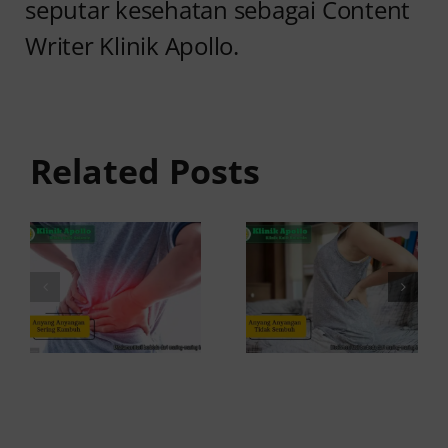
seputar kesehatan sebagai Content
Writer Klinik Apollo.
Anyang
Penyebab
anyangan
Anyang
Tidak
anyangan
Sembuh?
Related Posts
Sering
Ini
Kambuh
Penyebab
dan Cara
dan
Atasinya
Solusinya