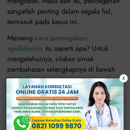
mengobati. Maka dari itu, pencegahan
sangatlah penting dalam segala hal,
termasuk pada kasus ini.
Memang
cara pencegahan
epididimitis
itu seperti apa? Untuk
mengetahuinya, silakan simak
pembahasan selengkapnya di bawah
ini.
X
Daftar Isi
Apa Penyebab dan Gejala
Epididimitis pada Pria?