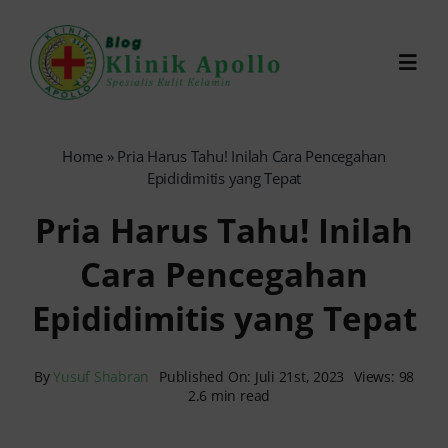
Skip
to
Toggl
content
Navig
Chat Dokter
Home
»
Pria Harus Tahu! Inilah Cara Pencegahan
Epididimitis yang Tepat
0821-1099-9870
Pria Harus Tahu! Inilah
Cara Pencegahan
Reservasi Online
Epididimitis yang Tepat
Search
for:
By
Yusuf Shabran
Published On: Juli 21st, 2023
Views: 98
2.6 min read