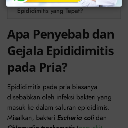
Bagaimana Cara Pencegahan
Epididimitis yang Tepat?
Apa Penyebab dan
Gejala Epididimitis
pada Pria?
Epididimitis pada pria biasanya
disebabkan oleh infeksi bakteri yang
masuk ke dalam saluran epididimis.
Misalkan, bakteri
Escheria coli
dan
Chlamydia trachomatis
(
penyakit