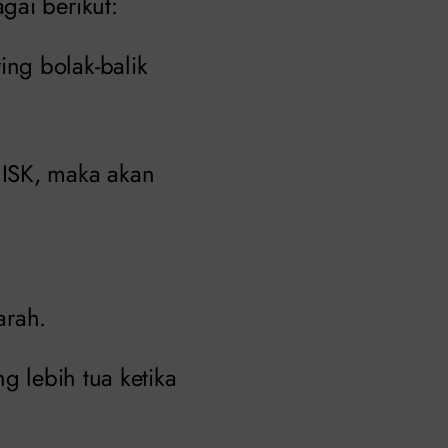
gai berikut:
ing bolak-balik
t ISK, maka akan
arah.
g lebih tua ketika