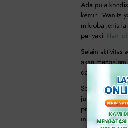
Ada pula kondisi
kemih. Wanita y
mikroba jenis la
penyakit
klamidi
Selain aktivita
akan mengalami
dapat menjadi p
Sekalipun wanita
juga dapat menga
prostat pada pri
infeksi penyakit 