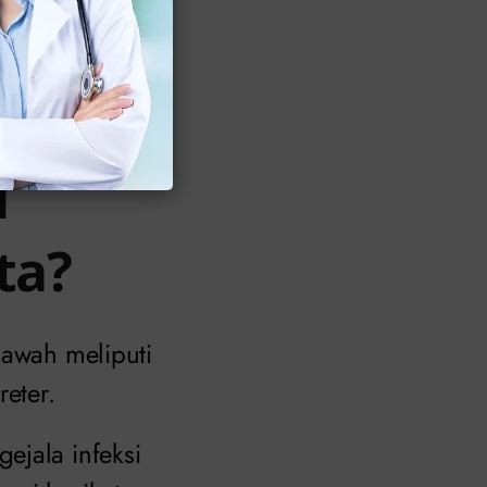
lu Diketahui
i
ta?
bawah meliputi
reter.
ejala infeksi