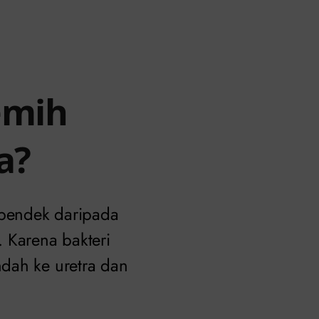
emih
a?
h pendek daripada
 Karena bakteri
dah ke uretra dan