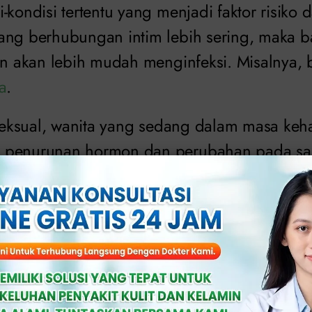
-kondisi tertentu yang menjadi faktor risiko da
ang berhubungan intim lebih sering, maka ba
in akan lebih mudah menginfeksi. Misalnya, b
a
.
s seksual, wanita yang sedang dalam masa keh
 penurunan hormon dan perubahan pada salu
emicu datangnya kondisi tersebut.
 memiliki risiko yang lebih tinggi terhadap IS
lami infeksi saluran kemih. Faktor-faktor s
a lanjut usia atau kateterisasi juga dapat men
tersebut.