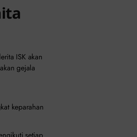
ita
rita ISK akan
akan gejala
ngkat keparahan
ngikuti setiap