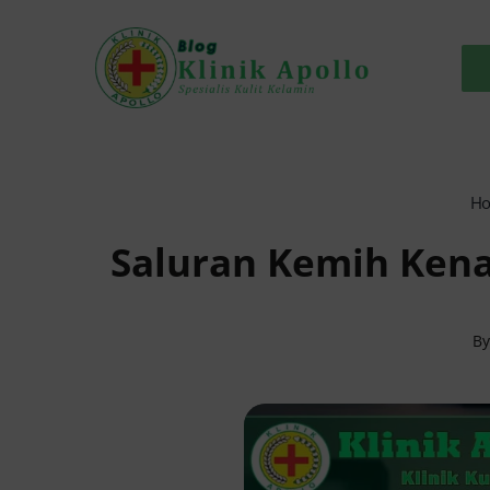
Skip
to
content
H
Saluran Kemih Kena 
B