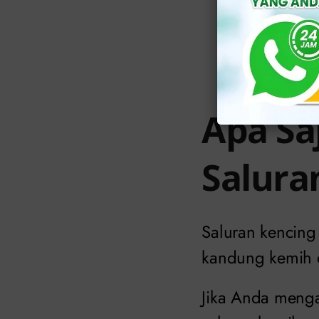
Baca Jug
Apa Sa
Salura
Saluran kencing
kandung kemih da
Jika Anda menga