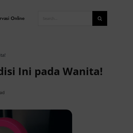
Search
rvasi Online
for:
ta!
isi Ini pada Wanita!
ead