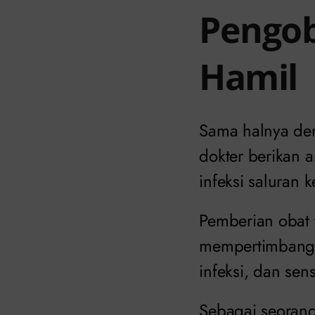
Pengob
Hamil
Sama halnya den
dokter berikan 
infeksi saluran 
Pemberian obat 
mempertimbangkan
infeksi, dan sensi
Sebagai seorang 