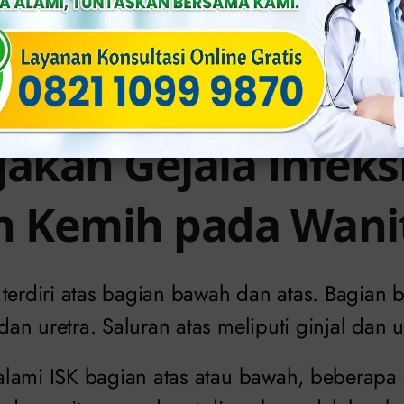
a:
Gejala Infeksi Saluran Kemih Yang Per
jakah Gejala Infeks
n Kemih pada Wani
 terdiri atas bagian bawah dan atas. Bagian 
n uretra. Saluran atas meliputi ginjal dan u
lami ISK bagian atas atau bawah, beberapa g