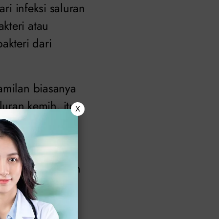
ri infeksi saluran
kteri atau
akteri dari
amilan biasanya
ran kemih, itu
X
K, laki-laki pun
eperti pembesaran
ingkatkan risiko