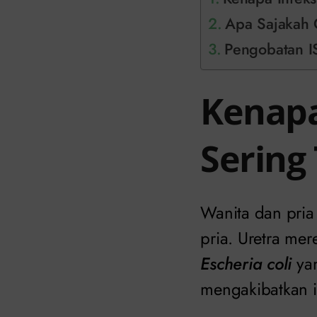
Apa Sajakah 
Pengobatan I
Kenapa
Sering
Wanita dan pria
pria. Uretra me
Escheria coli
yan
mengakibatkan i