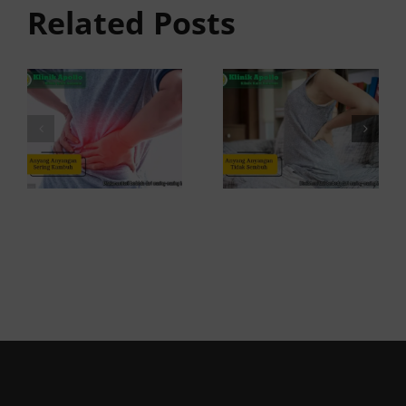
Sembuh?
Related Posts
Sering
Ini
Kambuh
Penyebab
dan Cara
dan
Atasinya
Solusinya