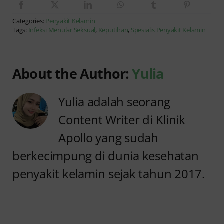
Categories:
Penyakit Kelamin
Tags:
Infeksi Menular Seksual
,
Keputihan
,
Spesialis Penyakit Kelamin
About the Author:
Yulia
Yulia adalah seorang
Content Writer di Klinik
Apollo yang sudah
berkecimpung di dunia kesehatan
penyakit kelamin sejak tahun 2017.
Anyang
Penyebab
anyangan
Anyang
Tidak
anyangan