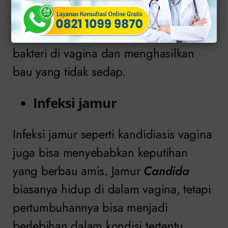
bakteri. Infeksi bakteri dapat
mengganggu keseimbangan alami
bakteri di vagina dan menghasilkan
bau yang tidak sedap.
Infeksi jamur
Infeksi jamur seperti kandidiasis vagina
juga bisa menyebabkan keputihan
yang berbau amis. Jamur
Candida
biasanya hidup di dalam vagina, tetapi
pertumbuhannya bisa menjadi
berlebihan dalam kondisi tertentu.