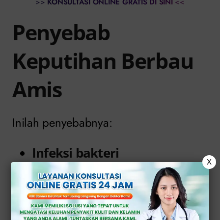
>>
KONSULTASI ONLINE GRATIS DI SINI
<<
Penyebab
Keputihan Berbau
Amis
Inilah penyebabnya:
Infeksi bakteri
X
Seperti yang sudah dijelaskan, salah
satu penyebab paling umum dari
keputihan berbau amis adalah infeksi