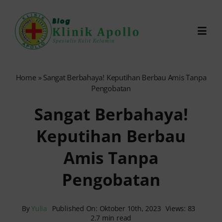
Skip
to
Toggl
content
Navig
Chat Dokter
Home
»
Sangat Berbahaya! Keputihan Berbau Amis Tanpa
Pengobatan
0821-1099-9870
Sangat Berbahaya!
Keputihan Berbau
Reservasi Online
Amis Tanpa
Search
Pengobatan
for:
By
Yulia
Published On: Oktober 10th, 2023
Views: 83
2.7 min read