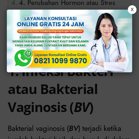
4. Perubahan Hormon atau Stres
X
5. Penggunaan Produk Pembersih
yang Kurang Tepat
Solusi Tepat Mengatasi Keputihan
Miss V di Klinik Apollo
1. Infeksi Bakteri
atau Bakterial
Vaginosis (
BV
)
Bakterial vaginosis (
BV
) terjadi ketika