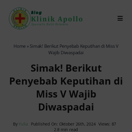
Skip
to
Toggl
content
Navig
Chat Dokter
Home
»
Simak! Berikut Penyebab Keputihan di Miss V
Wajib Diwaspadai
0821-1099-9870
Simak! Berikut
Penyebab Keputihan di
Reservasi Online
Miss V Wajib
Search
Diwaspadai
for:
By
Yulia
Published On: Oktober 26th, 2024
Views: 87
2.8 min read