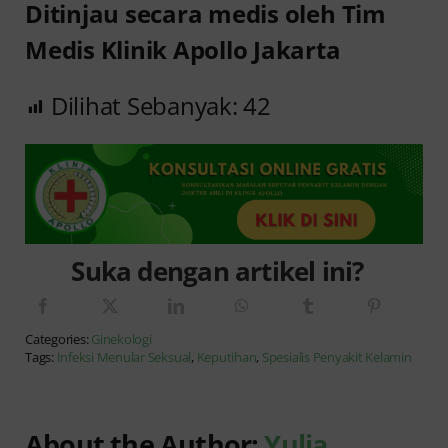
Ditinjau secara medis oleh Tim
Medis Klinik Apollo Jakarta
Dilihat Sebanyak:
42
Suka dengan artikel ini?
Categories:
Ginekologi
Tags:
Infeksi Menular Seksual
,
Keputihan
,
Spesialis Penyakit Kelamin
About the Author:
Yulia