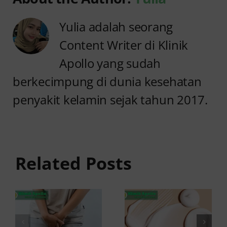
Yulia adalah seorang
Content Writer di Klinik
Apollo yang sudah
berkecimpung di dunia kesehatan
penyakit kelamin sejak tahun 2017.
Sakit
Setelah
Keputihan
Pipis pada
Cair
Wanita
Seperti Air
Related Posts
Serta
dan Gatal,
Perih?
Apakah
Waspada
Berbahaya?