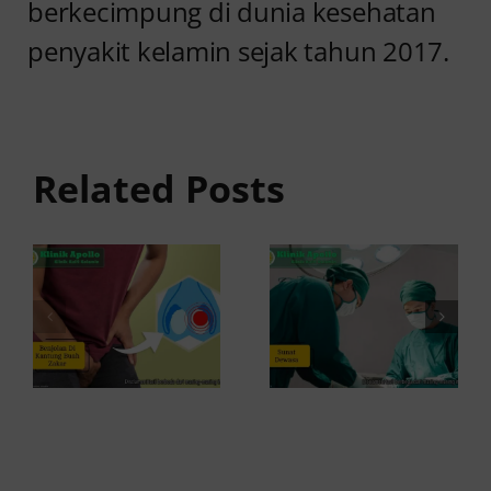
berkecimpung di dunia kesehatan
penyakit kelamin sejak tahun 2017.
Jangan
Sunat
Abai
Dewasa
Benjolan
untuk
di Kantung
Pria, Apa
Related Posts
Buah
Saja
Zakar, Ini
Keuntungan
Fakta
dan
Medisnya
Risikonya?