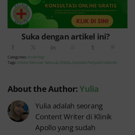
Suka dengan artikel ini?
Categories:
Andrologi
Tags:
Infeksi Menular Seksual
,
Orkitis
,
Spesialis Penyakit Kelamin
About the Author:
Yulia
Yulia adalah seorang
Content Writer di Klinik
Apollo yang sudah