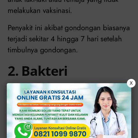
melakukan vaksinasi.
Penyakit ini akibat gondongan biasanya
terjadi sekitar 4 hingga 7 hari setelah
timbulnya gondongan.
2. Bakteri
X
Biasanya terkait dengan infeksi bakteri,
termasuk IMS seperti gonore (kencing
nanah) atau klamidia, atau infeksi
saluran kemih (ISK) yang menyebar ke
testis.