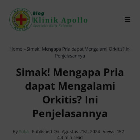
Skip
to
Toggl
content
Navig
Chat Dokter
Home
»
Simak! Mengapa Pria dapat Mengalami Orkitis? Ini
Penjelasannya
0821-1099-9870
Simak! Mengapa Pria
dapat Mengalami
Reservasi Online
Orkitis? Ini
Search
Penjelasannya
for:
By
Yulia
Published On: Agustus 21st, 2024
Views: 152
4.4 min read