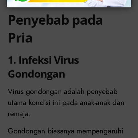
Penyebab pada
Pria
1. Infeksi Virus
Gondongan
Virus gondongan adalah penyebab
utama kondisi ini pada anak-anak dan
remaja.
Gondongan biasanya mempengaruhi