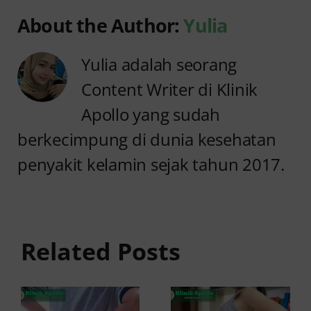
About the Author:
Yulia
Yulia adalah seorang
Content Writer di Klinik
Apollo yang sudah
berkecimpung di dunia kesehatan
penyakit kelamin sejak tahun 2017.
Anyang
Penyebab
anyangan
Anyang
Tidak
anyangan
Sembuh?
Related Posts
Sering
Ini
Kambuh
Penyebab
dan Cara