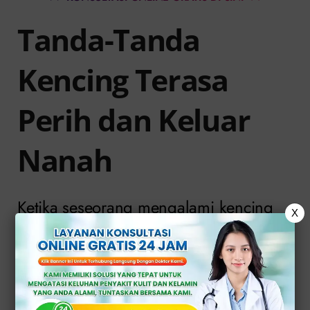
Tanda-Tanda
Kencing Terasa
Perih dan Keluar
Nanah
Ketika seseorang mengalami kencing
X
terasa perih dan keluar nanah, ini
sering kali menjadi pertanda adanya
infeksi di saluran kemih (ISK) atau
organ reproduksi. Gejala yang