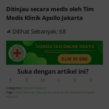
Ditinjau secara medis oleh Tim
Medis Klinik Apollo Jakarta
Dilihat Sebanyak:
68
Suka dengan artikel ini?
Categories:
Penyakit Kelamin
Tags:
Infeksi Menular Seksual
,
Kencing Nanah
,
Spesialis Penyakit
Kelamin