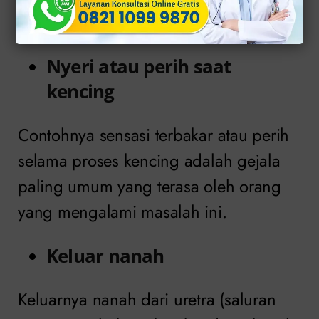
mungkin Anda alami termasuk:
Nyeri atau perih saat
kencing
Contohnya sensasi terbakar atau perih
selama proses kencing adalah gejala
paling umum yang terasa oleh orang
yang mengalami masalah ini.
Keluar nanah
Keluarnya nanah dari uretra (saluran