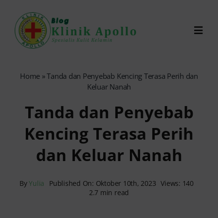
Skip
to
Toggl
content
Navig
Chat Dokter
Home
»
Tanda dan Penyebab Kencing Terasa Perih dan
Keluar Nanah
0821-1099-9870
Tanda dan Penyebab
Kencing Terasa Perih
Reservasi Online
dan Keluar Nanah
Search
for:
By
Yulia
Published On: Oktober 10th, 2023
Views: 140
2.7 min read