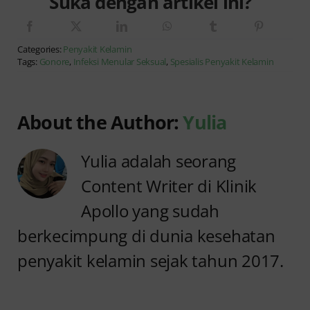
Suka dengan artikel ini?
Categories:
Penyakit Kelamin
Tags:
Gonore
,
Infeksi Menular Seksual
,
Spesialis Penyakit Kelamin
About the Author:
Yulia
Yulia adalah seorang
Content Writer di Klinik
Apollo yang sudah
berkecimpung di dunia kesehatan
penyakit kelamin sejak tahun 2017.
Anyang
Penyebab
anyangan
Anyang