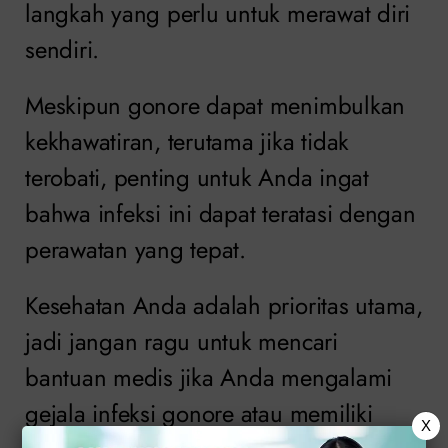
langkah yang perlu untuk merawat diri
sendiri.
Meskipun gonore dapat menimbulkan
kekhawatiran, terutama jika tidak
terobati, penting untuk Anda ingat
bahwa infeksi ini dapat teratasi dengan
perawatan yang tepat.
Kesehatan Anda adalah prioritas utama,
jadi jangan ragu untuk mencari
bantuan medis jika Anda mengalami
gejala infeksi gonore atau memiliki
X