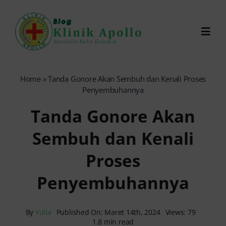
Skip
to
Toggl
content
Navig
Chat Dokter
Home
»
Tanda Gonore Akan Sembuh dan Kenali Proses
Penyembuhannya
0821-1099-9870
Tanda Gonore Akan
Sembuh dan Kenali
Reservasi Online
Proses
Search
Penyembuhannya
for:
By
Yulia
Published On: Maret 14th, 2024
Views: 79
1.8 min read