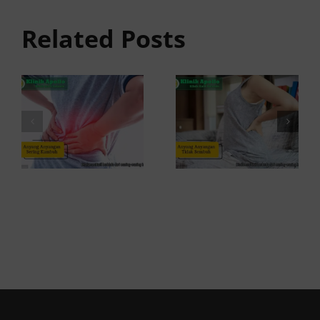
Tidak
anyangan
Sembuh?
Related Posts
Sering
Ini
Kambuh
Penyebab
dan Cara
dan
Atasinya
Solusinya