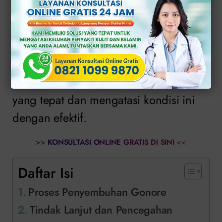
kekhawatiran tentang kesehatan
reproduksi Anda.
Memahami tentang proses
penyembuhan terjadi sangat penting
untuk memastikan mendapat perawatan
yang tepat dan mengatasi kondisi ini
dengan efektif.
>>
KONSULTASI ONLINE GRATIS DI SINI
<<
Daftar Isi
Proses Penyembuhan Gonore
Tindak Lanjut dan Pencegahan