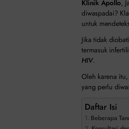
Klinik Apollo
, 
diwaspadai? Klam
untuk mendeteks
Jika tidak dioba
termasuk inferti
HIV
.
Oleh karena itu
yang perlu diwa
Daftar Isi
Beberapa Tand
Konsultasi de