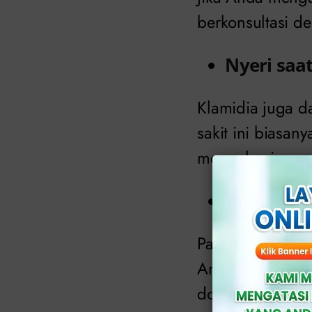
berkonsultasi de
Nyeri saat
Klamidia juga d
sakit ini biasan
mengalami rasa s
Nyeri ata
Pada pria, klami
Anda mengalami 
dokter ahli.