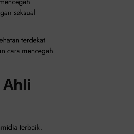
u mencegah
gan seksual
ehatan terdekat
dan cara mencegah
 Ahli
idia terbaik.