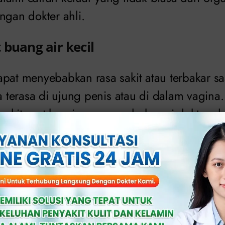
ngan dokter ahli.
 buang air kecil
apat menyebabkan rasa sakit atau terbakar sa
ya terasa di ujung penis atau di dalam vagina
akit saat kencing, segera hubungi dokter ahl
u bengkak pada testis
dia dapat menyebabkan nyeri atau bengkak pa
nyeri atau bengkak pada testis, segera perik