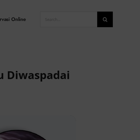
Search
rvasi Online
for:
u Diwaspadai