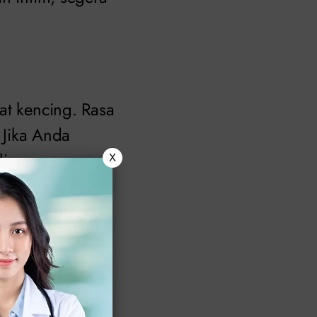
at kencing. Rasa
. Jika Anda
i.
X
da testis. Jika
sakan diri ke