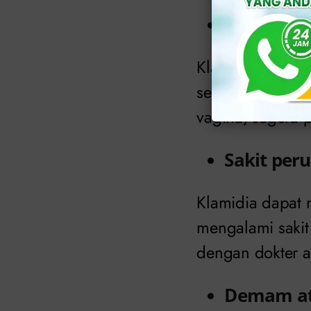
Sakit ata
Klamidia dapat 
setelah hubunga
vagina, segera p
Sakit per
Klamidia dapat 
mengalami sakit 
dengan dokter ah
Demam ata