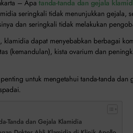
Jakarta – Apa
tanda-tanda dan gejala klamid
idia seringkali tidak menunjukkan gejala, s
inya dan seringkali tidak melakukan pengob
ti, klamidia dapat menyebabkan berbagai komp
litas (kemandulan), kista ovarium dan peningka
, penting untuk mengetahui tanda-tanda dan g
spadai.
a-Tanda dan Gejala Klamidia
ngan Dokter Ahli Klamidia di Klinik Apollo