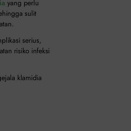
ia
yang perlu
ehingga sulit
atan.
likasi serius,
tan risiko infeksi
ejala klamidia