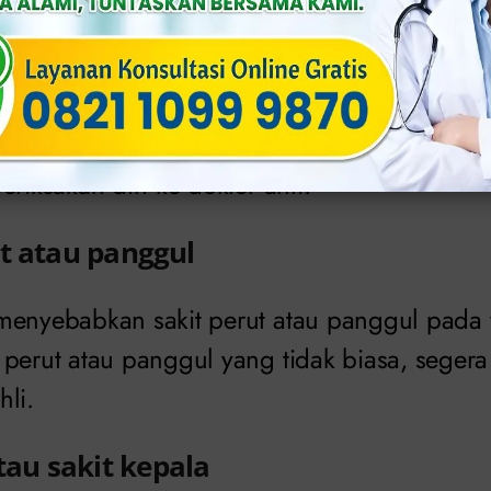
u pendarahan pada vagina
menyebabkan sakit atau pendarahan pada va
n seksual. Jika Anda mengalami sakit atau 
eriksakan diri ke dokter ahli.
ut atau panggul
menyebabkan sakit perut atau panggul pada 
perut atau panggul yang tidak biasa, segera
li.
u sakit kepala