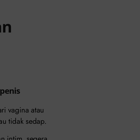
an
 penis
ri vagina atau
au tidak sedap.
n intim, segera