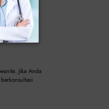
gina, terutama
pendarahan pada
wanita. Jika Anda
 berkonsultasi