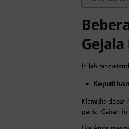
Bebera
Gejala
Inilah tanda-tan
Keputihan
Klamidia dapat 
penis. Cairan in
Jika Anda mengal