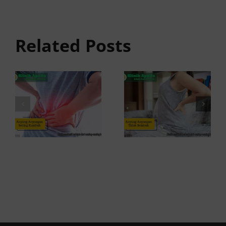
anyangan
Anyang
Tidak
anyangan
Sembuh?
Related Posts
Sering
Ini
Kambuh
Penyebab
dan Cara
dan
Atasinya
Solusinya