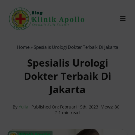
Skip
to
Toggl
content
Navig
Chat Dokter
Home
»
Spesialis Urologi Dokter Terbaik Di Jakarta
Spesialis Urologi
0821-1099-9870
Dokter Terbaik Di
Reservasi Online
Jakarta
Search
for:
By
Yulia
Published On: Februari 15th, 2023
Views: 86
2.1 min read