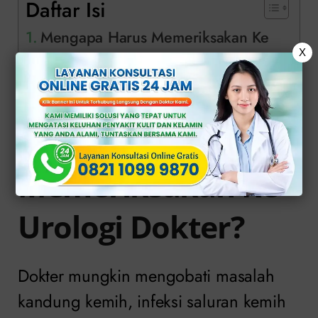
Daftar Isi
Mengapa Harus Memeriksakan Ke
X
Urologi Dokter?
Pemeriksaan Khusus di Klinik Apollo
Mengapa Harus
Memeriksakan Ke
Urologi Dokter?
Dokter mungkin mengobati masalah
kandung kemih, infeksi saluran kemih