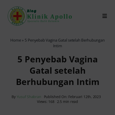
Skip
to
Toggl
content
Navig
Chat Dokter
Home
»
5 Penyebab Vagina Gatal setelah Berhubungan
Intim
0821-1099-9870
5 Penyebab Vagina
Gatal setelah
Reservasi Online
Berhubungan Intim
Search
for:
By
Yusuf Shabran
Published On: Februari 12th, 2023
Views: 168
2.5 min read