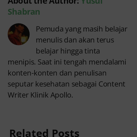
About the Author:
Yusuf
Shabran
Pemuda yang masih belajar
menulis dan akan terus
belajar hingga tinta
menipis. Saat ini tengah mendalami
konten-konten dan penulisan
seputar kesehatan sebagai Content
Writer Klinik Apollo.
Anyang
Penyebab
anyangan
Anyang
Keluar
anyangan
Related Posts
Darah:
Sering