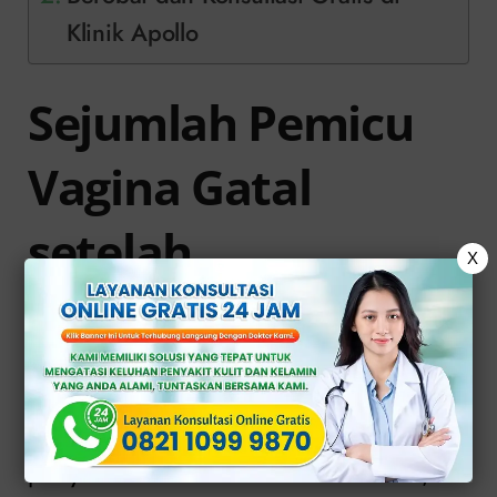
Klinik Apollo
Sejumlah Pemicu
Vagina Gatal
setelah
X
Berhubungan Intim
Timbulnya
vagina gatal
pasca
berhubungan intim, salah satunya ialah
penyakit menular seksual. Selain itu,