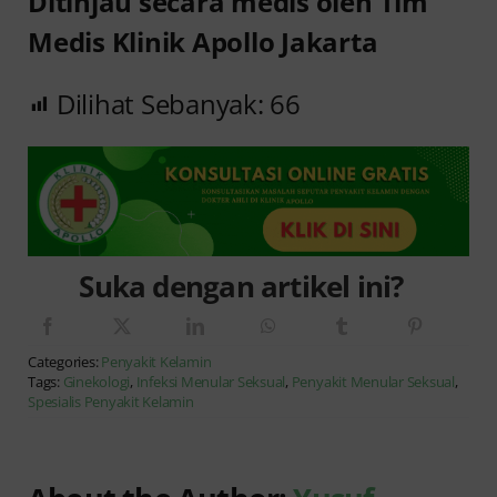
Ditinjau secara medis oleh Tim
Medis Klinik Apollo Jakarta
Dilihat Sebanyak:
66
Suka dengan artikel ini?
Categories:
Penyakit Kelamin
Tags:
Ginekologi
,
Infeksi Menular Seksual
,
Penyakit Menular Seksual
,
Spesialis Penyakit Kelamin