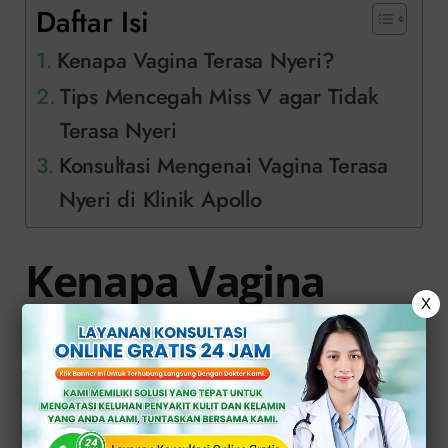
Daftar Isi
Kenapa Vagina Terasa Nyeri?
Tips Mencegah Miss V agar Tidak
Terasa Nyeri
Konsultasi Mengenai Vagina Terasa
Nyeri di Klinik Apollo
Kenapa Vagina
X
Terasa Nyeri?
Nyeri di vagina yang dialami wanita
dapat muncul saat melakukan aktivitas