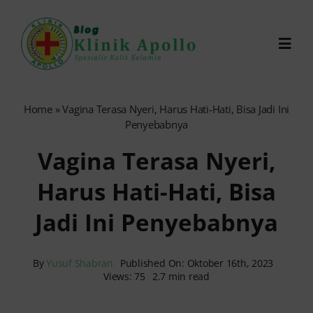
Skip
to
Toggl
content
Navig
Chat Dokter
Home
»
Vagina Terasa Nyeri, Harus Hati-Hati, Bisa Jadi Ini
Penyebabnya
0821-1099-9870
Vagina Terasa Nyeri,
Harus Hati-Hati, Bisa
Reservasi Online
Jadi Ini Penyebabnya
Search
for:
By
Yusuf Shabran
Published On: Oktober 16th, 2023
Views: 75
2.7 min read