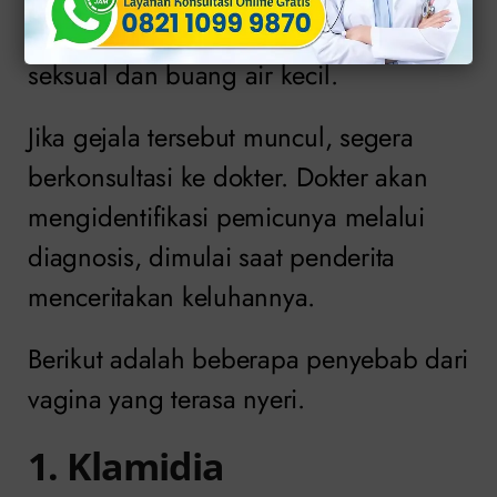
tertentu. Contohnya, saat berhubungan
seksual dan buang air kecil.
Jika gejala tersebut muncul, segera
berkonsultasi ke dokter. Dokter akan
mengidentifikasi pemicunya melalui
diagnosis, dimulai saat penderita
menceritakan keluhannya.
Berikut adalah beberapa penyebab dari
vagina yang terasa nyeri.
1. Klamidia