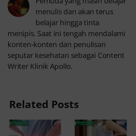
Pemuda yang masih belajar
menulis dan akan terus
belajar hingga tinta
menipis. Saat ini tengah mendalami
konten-konten dan penulisan
seputar kesehatan sebagai Content
Writer Klinik Apollo.
Anyang
Penyebab
anyangan
Anyang
Tidak
anyangan
Sembuh?
Related Posts
Sering
Ini
Kambuh
Penyebab
dan Cara
dan