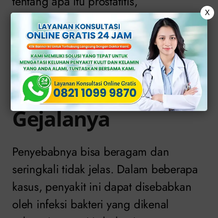
tentang apa itu prostatitis,
X
penyebabnya, gejalanya dan pilihan
pengobatan yang tersedia.
>>
KONSULTASI ONLINE GRATIS DI SINI
<<
Penyebab dan
Gejalanya
Penyebabnya bisa beragam dan
seringkali tidak jelas. Dalam beberapa
kasus, penyakit ini dapat disebabkan
oleh infeksi bakteri yang dikenal