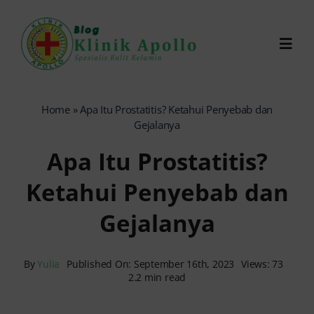
Skip
to
Toggl
content
Navig
Chat Dokter
Home
»
Apa Itu Prostatitis? Ketahui Penyebab dan
Gejalanya
0821-1099-9870
Apa Itu Prostatitis?
Ketahui Penyebab dan
Reservasi Online
Gejalanya
Search
for:
By
Yulia
Published On: September 16th, 2023
Views: 73
2.2 min read