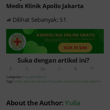
Medis Klinik Apollo Jakarta
Dilihat Sebanyak:
51
Suka dengan artikel ini?
Categories:
Penyakit Kelamin
Tags:
Infeksi Menular Seksual
,
Prostatitis
,
Spesialis Penyakit Kelamin
About the Author:
Yulia