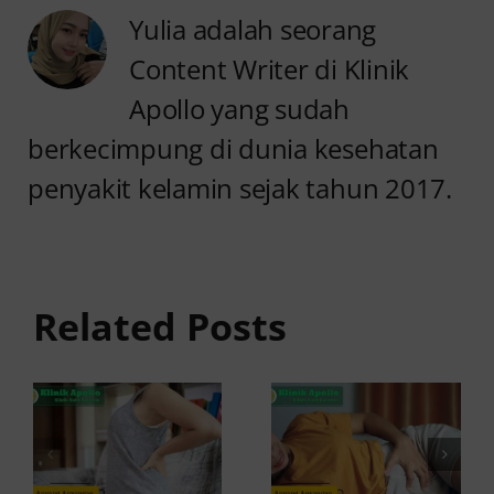
Yulia adalah seorang
Content Writer di Klinik
Apollo yang sudah
berkecimpung di dunia kesehatan
penyakit kelamin sejak tahun 2017.
Anyang
anyangan
Penyebab
Tidak
Anyang
Sembuh?
anyangan
Related Posts
Ini
Disertai
Penyebab
Gatal dan
dan
Solusinya
Solusinya