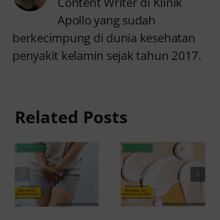
Content Writer di Klinik
Apollo yang sudah
berkecimpung di dunia kesehatan
penyakit kelamin sejak tahun 2017.
Sakit
Setelah
Keputihan
Pipis pada
Cair
Wanita
Seperti Air
Related Posts
Serta
dan Gatal,
Perih?
Apakah
Waspada
Berbahaya?
Kondisi Ini