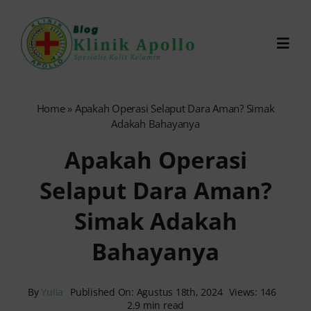
Skip
to
Toggl
content
Navig
Chat Dokter
Home
»
Apakah Operasi Selaput Dara Aman? Simak
Adakah Bahayanya
0821-1099-9870
Apakah Operasi
Selaput Dara Aman?
Reservasi Online
Simak Adakah
Search
Bahayanya
for:
By
Yulia
Published On: Agustus 18th, 2024
Views: 146
2.9 min read