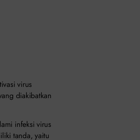
ivasi virus
ang diakibatkan
ami infeksi virus
liki tanda, yaitu