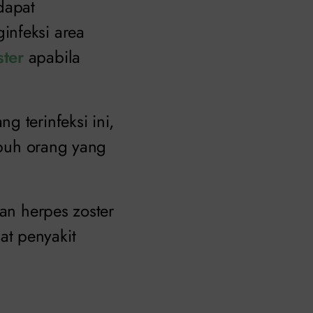
dapat
infeksi area
ster
apabila
 terinfeksi ini,
tubuh orang yang
tan herpes zoster
at penyakit