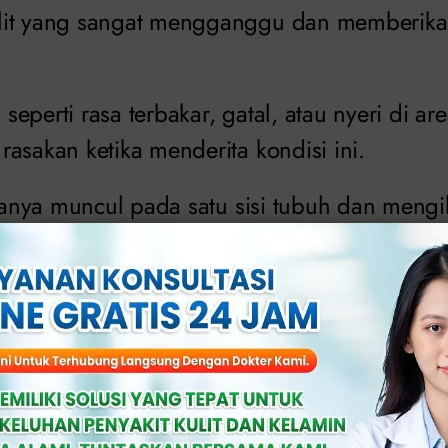
lit yang sangat mengganggu dan memberikan
a seperti rasa terbakar, gatal, atau nyeri di a
rasakan ketika menderita kondisi ini.
asanya muncul pada satu sisi tubuh dan mengiku
i dada dan punggung. Infeksi ini juga dapat 
 mata, hidung, atau telinga.
enis ini biasanya terjadi pada orang yang mem
mah pernah atau pernah mengalami infeksi c
.