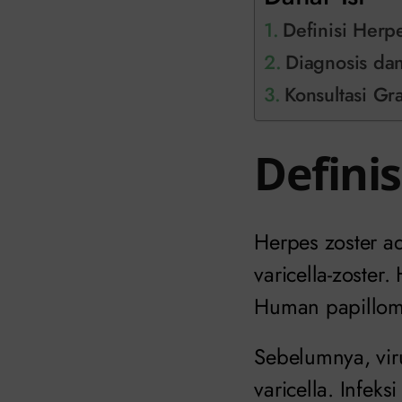
Definisi Herp
Diagnosis da
Konsultasi Gr
Defini
Herpes zoster ad
varicella-zoster
Human papillom
Sebelumnya, viru
varicella. Infeks