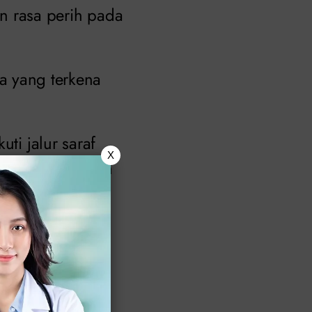
 rasa perih pada
rea yang terkena
ti jalur saraf
X
muncul di daerah
iliki kekebalan
acar air pada