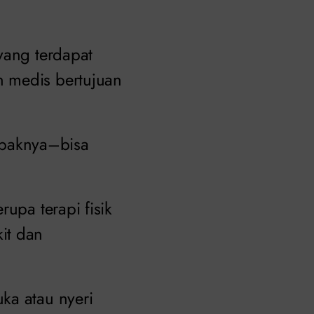
yang terdapat
n medis bertujuan
mpaknya–bisa
upa terapi fisik
it dan
ka atau nyeri