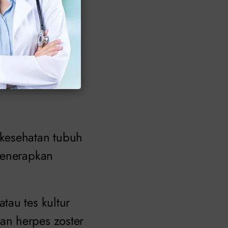
laupun bulatan-
inggu.
n
 kesehatan tubuh
menerapkan
tau tes kultur
an herpes zoster