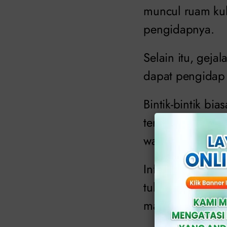
muncul ruam ku
pengidapnya.
Selain itu, gejal
dapat pengidap 
Bintik-bintik bi
tertentu, sepert
wajah. Misalnya,
Infeksi herpes j
tubuh yang mele
masa anak-anak