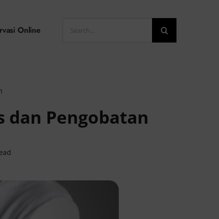
Search
rvasi Online
for:
n
is dan Pengobatan
read