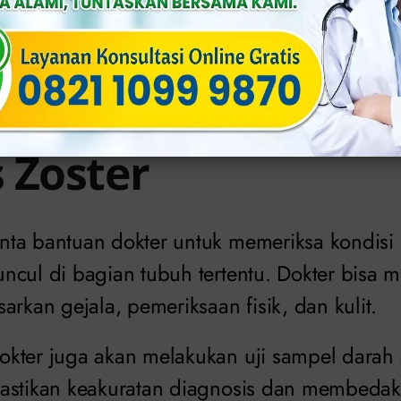
dapat mengalami komplikasi yang krusial wa
a sembuh secara otomatis dalam beberapa m
sis dan Pengobata
 Zoster
ta bantuan dokter untuk memeriksa kondisi
ncul di bagian tubuh tertentu. Dokter bisa 
arkan gejala, pemeriksaan fisik, dan kulit.
kter juga akan melakukan uji sampel darah a
astikan keakuratan diagnosis dan membedak