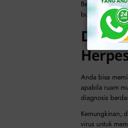
Beberapa orang 
bulatan biasany
Diagno
Herpes
Anda bisa memin
apabila ruam mu
diagnosis berdas
Kemungkinan, do
virus untuk mem