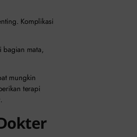
nting. Komplikasi
.
di bagian mata,
epat mungkin
erikan terapi
.
 Dokter