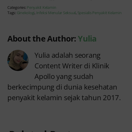
Categories:
Penyakit Kelamin
Tags:
Ginekologi
,
Infeksi Menular Seksual
,
Spesialis Penyakit Kelamin
About the Author:
Yulia
Yulia adalah seorang
Content Writer di Klinik
Apollo yang sudah
berkecimpung di dunia kesehatan
penyakit kelamin sejak tahun 2017.
Anyang
Penyebab
anyangan
Anyang
Tidak
anyangan
Sembuh?