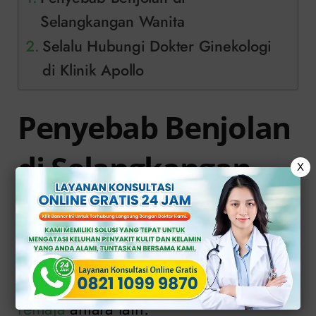
Selangkangan Wanita
Selalu Hubungi Dokter Ginekologi
di Klinik Apollo
Penyebab Benjolan
di Selangkangan
X
Wanita
Berikut beberapa dari penyebab
benjolan di selangkangan wanita
remaja
antara lain: