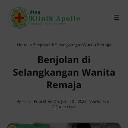
Skip
to
Toggl
content
Navig
Chat Dokter
Home
»
Benjolan di Selangkangan Wanita Remaja
Benjolan di
0821-1099-9870
Selangkangan Wanita
Reservasi Online
Remaja
Search
for:
By
Yulia
Published On: Juni 7th, 2023
Views: 136
2.5 min read