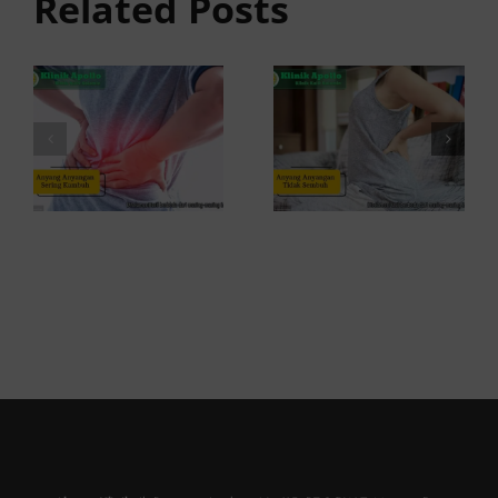
Related Posts
Sering
Ini
Kambuh
Penyebab
dan Cara
dan
Atasinya
Solusinya