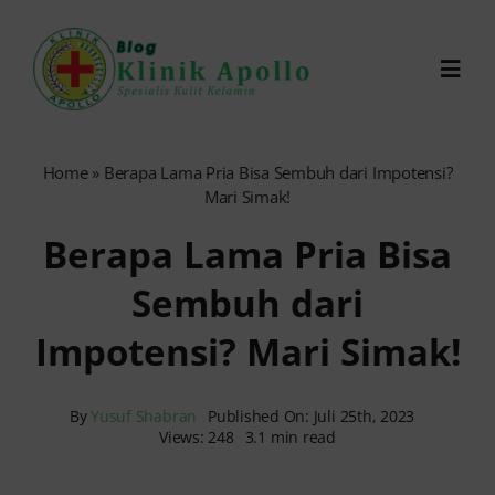
Skip
to
Toggl
content
Navig
Chat Dokter
Home
»
Berapa Lama Pria Bisa Sembuh dari Impotensi?
Mari Simak!
0821-1099-9870
Berapa Lama Pria Bisa
Sembuh dari
Reservasi Online
Impotensi? Mari Simak!
Search
for:
By
Yusuf Shabran
Published On: Juli 25th, 2023
Views: 248
3.1 min read