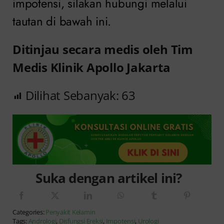
impotensi, silakan hubungi melalui
tautan di bawah ini.
Ditinjau secara medis oleh Tim
Medis Klinik Apollo Jakarta
Dilihat Sebanyak:
63
Suka dengan artikel ini?
Categories:
Penyakit Kelamin
Tags:
Andrologi
,
Disfungsi Ereksi
,
Impotensi
,
Urologi