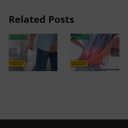
anyangan
Anyang
Keluar
anyangan
Related Posts
Darah:
Sering
Penyebab
Kambuh
dan Kapan
dan Cara
ke Dokter
Atasinya