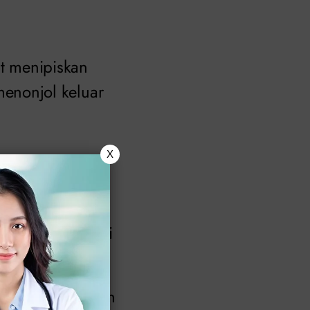
t menipiskan
enonjol keluar
X
yora yang berarti
 melindungi organ