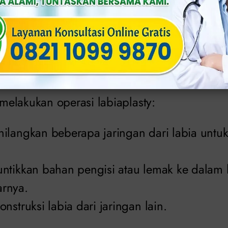
l dan tertutup dengan rambut kemaluan setel
m disebut labia minora yang berarti bibir kec
dungi pembukaan uretra (area kencing yang
na.
elakukan operasi labiaplasty:
ilangkan beberapa jaringan dari labia untu
ntikkan bahan pengisi atau lemak ke dalam 
rnya.
nstruksi labia dari jaringan lain.