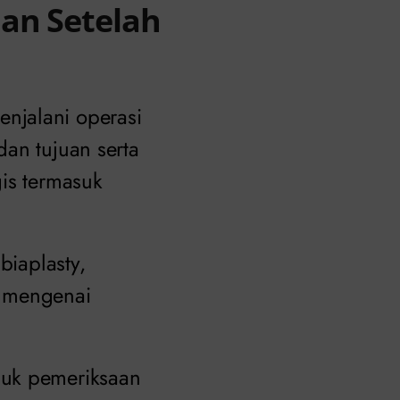
an Setelah
njalani operasi
an tujuan serta
gis termasuk
biaplasty,
n mengenai
suk pemeriksaan