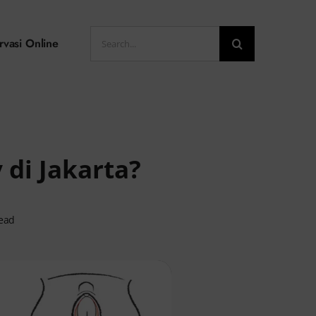
Search
rvasi Online
for:
 di Jakarta?
read