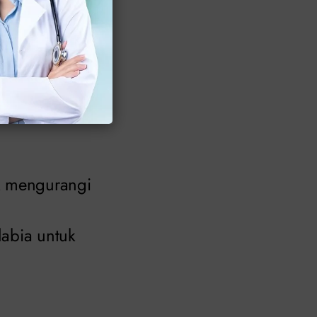
ah pubertas.
il. Lipatan kulit
 meninggalkan
k mengurangi
labia untuk