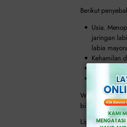
Berikut penyebab
Usia. Menop
jaringan la
labia mayor
Kehamilan d
Perubahan b
Genetika.
Wanita memiliki 
bibir besar.
Lipatan ini ada