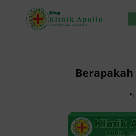
Skip
to
content
Berapakah B
By