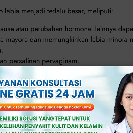
 labia menjadi terlalu besar, meliputi:
ause atau perubahan hormonal lainnya dapa
bia mayora dan memungkinkan labia minora m
a.
an persalinan pervaginam.
erat badan.
2 lipatan kulit. Lipatan luar disebut labia ma
lah lipatan berdaging yang lebih besar yang