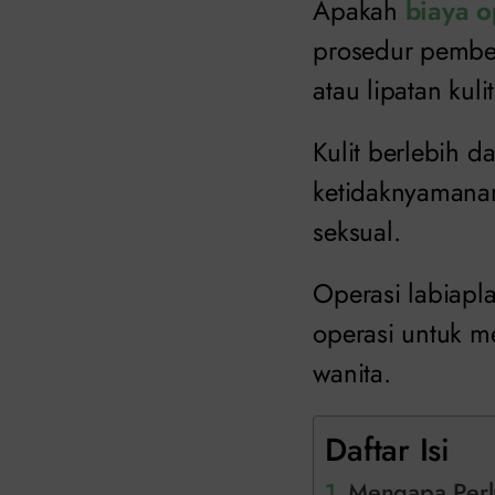
Apakah
biaya o
prosedur pembe
atau lipatan kul
Kulit berlebih d
ketidaknyamanan 
seksual.
Operasi labiapla
operasi untuk m
wanita.
Daftar Isi
Mengapa Perlu