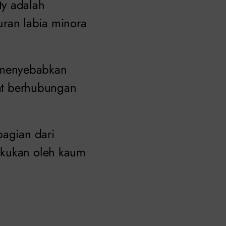
ty adalah
ran labia minora
at menyebabkan
aat berhubungan
bagian dari
akukan oleh kaum