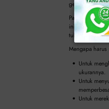
genital eksterna
Pada bagian dala
ini dapat melin
tubuh) dan vagi
Mengapa harus m
Untuk mengh
ukurannya.
Untuk menyu
memperbesa
Untuk mereko