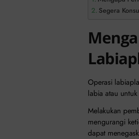
Segera Konsul
Mengap
Labiap
Operasi labiapl
labia atau untu
Melakukan pemb
mengurangi keti
dapat menegaska