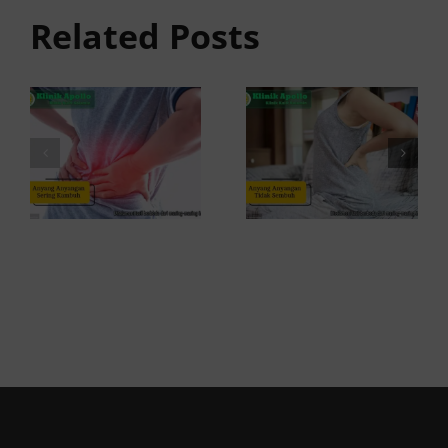
anyangan
Sembuh?
Related Posts
Sering
Ini
Kambuh
Penyebab
dan Cara
dan
Atasinya
Solusinya