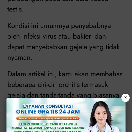
testis.
Kondisi ini umumnya penyebabnya
oleh infeksi virus atau bakteri dan
dapat menyebabkan gejala yang tidak
nyaman.
Dalam artikel ini, kami akan membahas
beberapa ciri-ciri orchitis termasuk
gejala dan tanda-tanda yang biasanya
X
terjadi pada penderita.