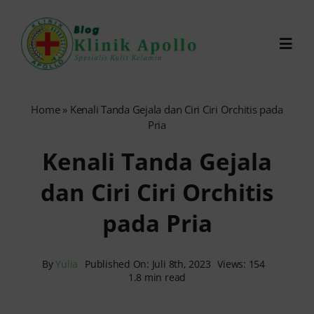
Skip
to
Toggl
content
Navig
Chat Dokter
Home
»
Kenali Tanda Gejala dan Ciri Ciri Orchitis pada
Pria
0821-1099-9870
Kenali Tanda Gejala
dan Ciri Ciri Orchitis
Reservasi Online
pada Pria
Search
for:
By
Yulia
Published On: Juli 8th, 2023
Views: 154
1.8 min read