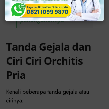
Baca juga:
Penyakit
orchitis dan cara
penanganannya
Tanda Gejala dan
Ciri Ciri Orchitis
Pria
Kenali beberapa tanda gejala atau
cirinya: