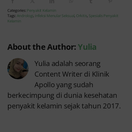
Categories:
Penyakit Kelamin
Tags:
Andrologi
,
Infeksi Menular Seksual
,
Orkitis
,
Spesialis Penyakit
Kelamin
About the Author:
Yulia
Yulia adalah seorang
Content Writer di Klinik
Apollo yang sudah
berkecimpung di dunia kesehatan
penyakit kelamin sejak tahun 2017.
Anyang
Penyebab
anyangan
Anyang
Tidak