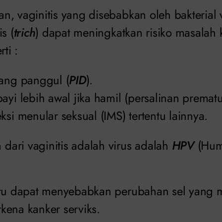
, vaginitis yang disebabkan oleh bakterial v
s (
trich
) dapat meningkatkan risiko masalah
ti :
dang panggul (
PID
).
ayi lebih awal jika hamil (persalinan prematu
ksi menular seksual (IMS) tertentu lainnya.
ari vaginitis adalah virus adalah
HPV
(Hu
tu dapat menyebabkan perubahan sel yang 
kena kanker serviks.