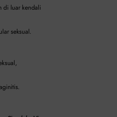
 di luar kendali
ular seksual.
eksual,
ginitis.