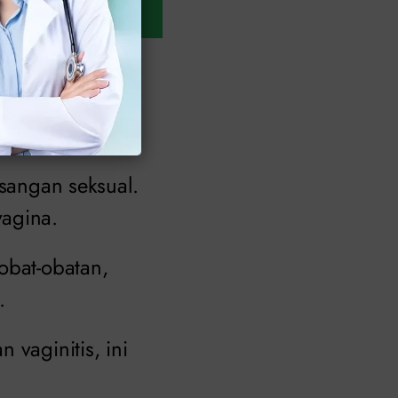
n bahkan pakaian
asangan seksual.
vagina.
obat-obatan,
.
 vaginitis, ini