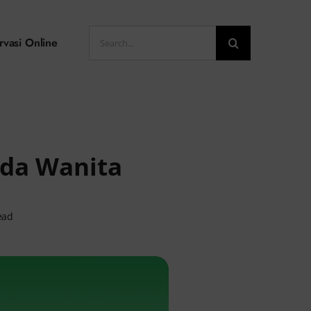
Search
rvasi Online
for:
Pada Wanita
ead