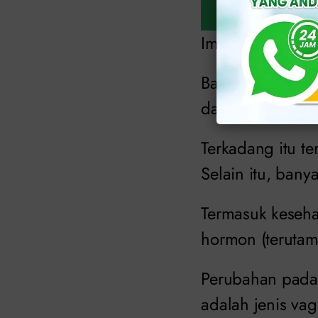
Img: klinikapoll
Bakteri, ragi, v
dapat menyebabk
Terkadang itu te
Selain itu, ban
Termasuk keseha
hormon (terutam
Perubahan pada s
adalah jenis vag