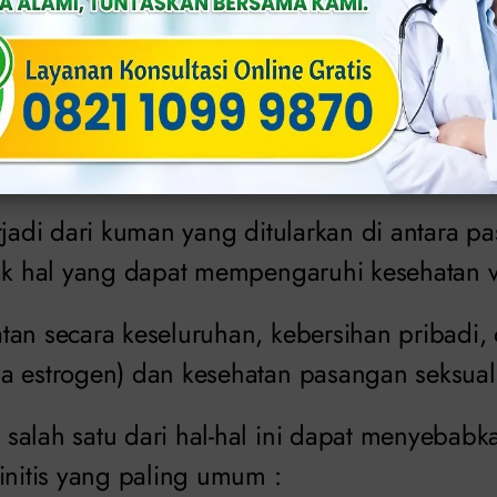
ojakarta.com
irus, parasit dan bahan kimia dalam spray da
an vaginitis.
rjadi dari kuman yang ditularkan di antara p
yak hal yang dapat mempengaruhi kesehatan 
tan secara keseluruhan, kebersihan pribadi, 
a estrogen) dan kesehatan pasangan seksual
alah satu dari hal-hal ini dapat menyebabkan
initis yang paling umum :