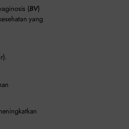
aginosis (
BV
)
 kesehatan yang
r).
man
meningkatkan