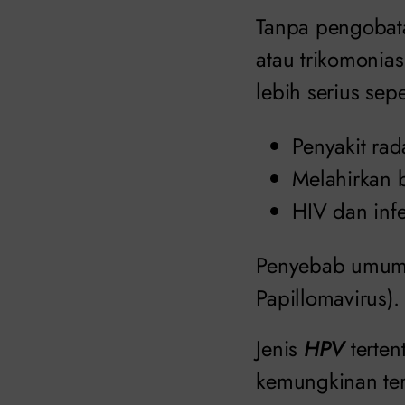
Tanpa pengobatan
atau trikomoniasi
lebih serius seper
Penyakit ra
Melahirkan b
HIV dan infe
Penyebab umum d
Papillomavirus).
Jenis
HPV
terten
kemungkinan ter