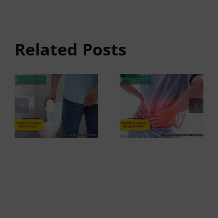
Anyang
Penyebab
anyangan
Anyang
Keluar
anyangan
Related Posts
Darah:
Sering
Penyebab
Kambuh
dan Kapan
dan Cara
ke Dokter
Atasinya