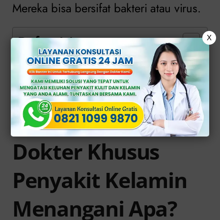
Mereka bisa bersifat bakteri atau virus.
Daftar Isi
X
Dokter Khusus Penyakit Kelamin
Menangani Apa?
Penanganan Khusus Oleh Dokter Di
Klinik Apollo
Dokter Khusus
Penyakit Kelamin
Menangani Apa?