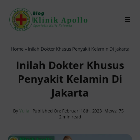
Skip
to
Toggl
content
Navig
Chat Dokter
Home
»
Inilah Dokter Khusus Penyakit Kelamin Di Jakarta
Inilah Dokter Khusus
0821-1099-9870
Penyakit Kelamin Di
Reservasi Online
Jakarta
Search
for:
By
Yulia
Published On: Februari 18th, 2023
Views: 75
2 min read