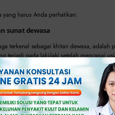
a yang harus Anda perhatikan:
an sunat dewasa
uga terkenal sebagai khitan dewasa, adalah 
 terjadi pada laki-laki setelah mencapai us
agamaan, sunat ini juga dapat terjadi untuk 
i masalah kesehatan yang berkaitan dengan k
 laser dalam sunat