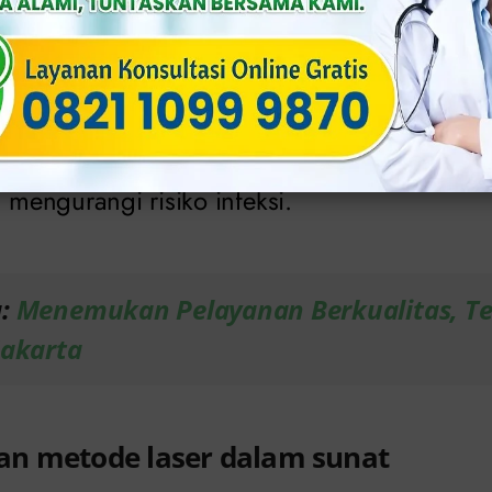
 telah membawa inovasi signifikan dalam ber
sunat. Dalam konteks ini, laser berguna seba
 koagulasi, menggantikan pisau bedah konv
 metode konvensional, laser memungkinka
n mengurangi risiko infeksi.
a:
Menemukan Pelayanan Berkualitas, T
Jakarta
n metode laser dalam sunat