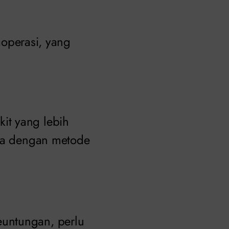
caoperasi, yang
.
it yang lebih
ada dengan metode
euntungan, perlu