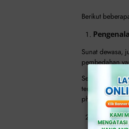
Berikut beberap
Pengenal
Sunat dewasa, j
pembedahan yang
Selain alasan ke
tertentu, sepert
phimosis.
Teknologi