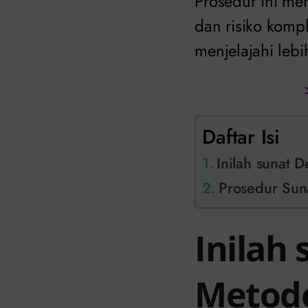
Prosedur ini me
dan risiko kompl
menjelajahi lebi
Daftar Isi
Inilah sunat 
Prosedur Suna
Inilah
Metode