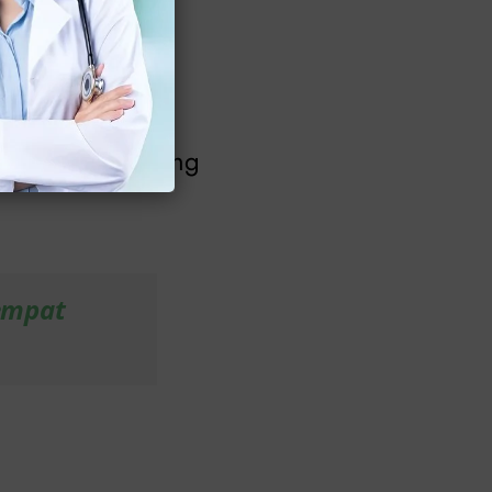
bagai prosedur
gai alat
ensional.
n pemotongan yang
empat