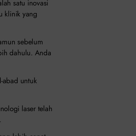
lah satu inovasi
u klinik yang
 Namun sebelum
bih dahulu. Anda
d-abad untuk
ologi laser telah
.