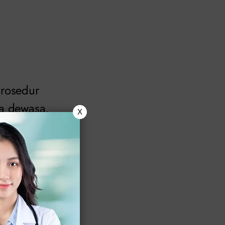
prosedur
ia dewasa.
X
alasan medis
ulup atau