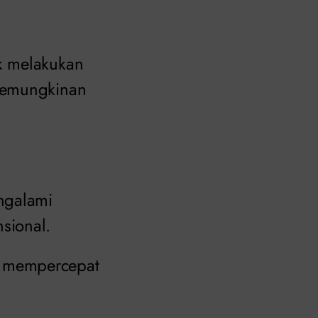
k melakukan
 kemungkinan
ngalami
sional.
u mempercepat