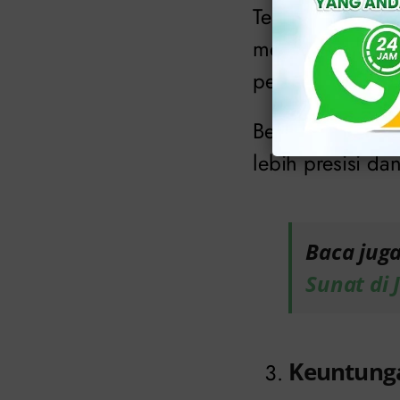
Teknologi laser
medis, termasuk 
pemotongan dan
Berbeda dengan
lebih presisi da
Baca jug
Sunat di 
Keuntunga