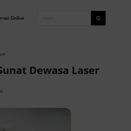
Search
rvasi Online
for:
ser
 Sunat Dewasa Laser
ad