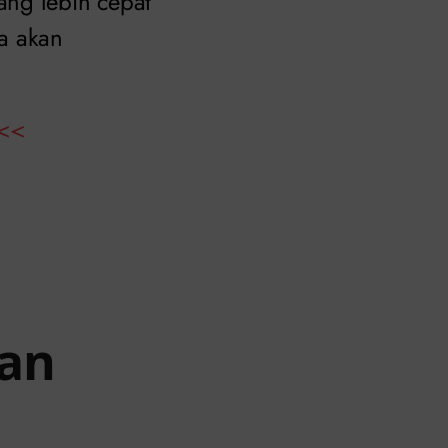
ang lebih cepat
ta akan
<<
gan