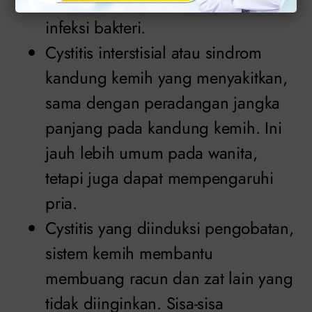
Cystitis bakteri, penyebabnya oleh
infeksi bakteri.
Cystitis interstisial atau sindrom
kandung kemih yang menyakitkan,
sama dengan peradangan jangka
panjang pada kandung kemih. Ini
jauh lebih umum pada wanita,
tetapi juga dapat mempengaruhi
pria.
Cystitis yang diinduksi pengobatan,
sistem kemih membantu
membuang racun dan zat lain yang
tidak diinginkan. Sisa-sisa