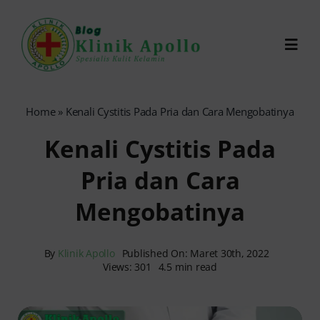
Skip
to
Toggl
content
Navig
Chat Dokter
Home
»
Kenali Cystitis Pada Pria dan Cara Mengobatinya
Kenali Cystitis Pada
0821-1099-9870
Pria dan Cara
Reservasi Online
Mengobatinya
Search
for:
By
Klinik Apollo
Published On: Maret 30th, 2022
Views: 301
4.5 min read