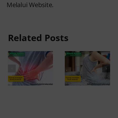
Melalui Website.
Anyang
Penyebab
anyangan
Anyang
Tidak
anyangan
Sembuh?
Related Posts
Sering
Ini
Kambuh
Penyebab
dan Cara
dan
Atasinya
Solusinya