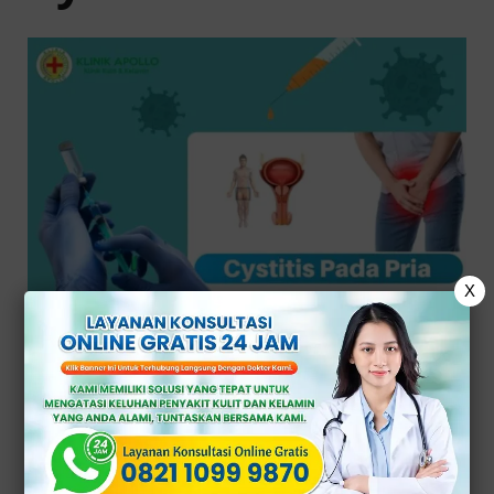
X
Img: klinikapollojakarta.com
Jenis cystitis yang berbeda,
diantaranya: